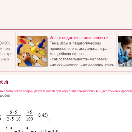
Игры в педагогическом процессе
0-40%
Тема игры в педагогическом
и при
процессе очень актуальна, игра –
е остро
мощнейшая сфера
льных
«самостоятельности» человека:
..
самовыражения, самоопределения.
обей
ихологической теории деятельности при изучении обыкновенных и десятичных дробей
дробей
;