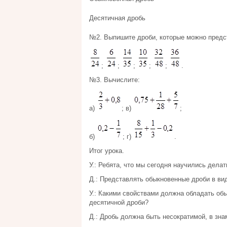
Десятичная дробь
№2. Выпишите дроби, которые можно предст
;
;
;
;
;
.
№3. Вычислите:
а)
; в)
;
б)
; г)
.
Итог урока.
У.: Ребята, что мы сегодня научились делат
Д.: Представлять обыкновенные дроби в ви
У.: Какими свойствами должна обладать об
десятичной дроби?
Д.: Дробь должна быть несократимой, в зна