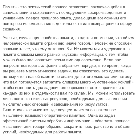
Память - это психический процесс отражения, заключающийся в
запечатлении и сохранении с последующим воспроизведением и
узнаванием следов прошлого опыта, делающими возможным его
повторное использование в деятельности или возвращение в сферу
сознания.
Ученые, изучающие свойства памяти, сходятся во мнении, что объем
человеческой памяти ограничен; иначе говоря, человек не способен
запомнить все, что ему хотелось бы. Не можем мы и удерживать в
памяти слишком много разных «кусков» информации, с тем чтобы
можно было пользоваться всеми ими одновременно. Если вас
попросят повторить алфавит в обратном порядке, в то время, когда
вы решаете математические задачи, вы откажетесь это сделать,
потому что в вашей памяти не хватит для этого «места» или потому
что вам потребуется затратить слишком много «умственных усилий»,
чтобы выполнить два задания одновременно, хотя справиться с
каждым из них в отдельности вам по силам. Мы можем использовать
лишь часть когнитивных ресурсов, необходимых для выполнения
мыслительных операций и запоминания их результатов.
Гипотетическое «место», где осуществляется сознательное
мышление, называют оперативной памятью. Одна из задач
эффективной системы обработки информации – облегчить процесс
мышления или, говоря образно, сократить пространство или объем
усилий, необходимых для работы памяти.