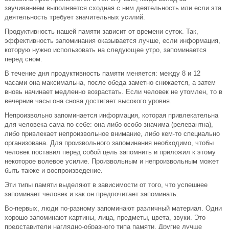
заучиванием выполняется сходная с ним деятельность или если эта
деятельность требует значительных усилий.
Продуктивность нашей памяти зависит от времени суток. Так,
эффективность запоминания оказывается лучше, если информация,
которую нужно использовать на следующее утро, запоминается
перед сном.
В течение дня продуктивность памяти меняется: между 8 и 12
часами она максимальна, после обеда заметно снижается, а затем
вновь начинает медленно возрастать. Если человек не утомлен, то в
вечерние часы она снова достигает высокого уровня.
Непроизвольно запоминается информация, которая привлекательна
для человека сама по себе: она либо особо значима (релевантна),
либо привлекает непроизвольное внимание, либо кем-то специально
организована. Для произвольного запоминания необходимо, чтобы
человек поставил перед собой цель запомнить и приложил к этому
некоторое волевое усилие. Произвольным и непроизвольным может
быть также и воспроизведение.
Эти типы памяти выделяют в зависимости от того, что успешнее
запоминает человек и как он предпочитает запоминать.
Во-первых, люди по-разному запоминают различный материал. Одни
хорошо запоминают картины, лица, предметы, цвета, звуки. Это
представители наглядно-образного типа памяти. Другие лучше