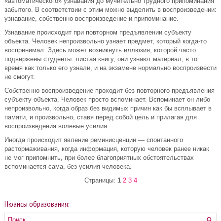
«автоматического» узнавания до мучительно трудного припоминания
забытого. В соответствии с этим можно выделить в воспроизведении:
узнавание, собственно воспроизведение и припоминание.
Узнавание происходит при повторном предъявлении субъекту
объекта. Человек непроизвольно узнает предмет, который когда-то
воспринимал. Здесь может возникнуть иллюзия, которой часто
подвержены студенты: листая книгу, они узнают материал, в то
время как только его узнали, и на экзамене нормально воспроизвести
не смогут.
Собственно воспроизведение проходит без повторного предъявления
субъекту объекта. Человек просто вспоминает. Вспоминает он либо
непроизвольно, когда образ без видимых причин как бы всплывает в
памяти, и произвольно, ставя перед собой цель и прилагая для
воспроизведения волевые усилия.
Иногда происходит явление реминисценции — спонтанного
растормаживания, когда информация, которую человек ранее никак
не мог припомнить, при более благоприятных обстоятельствах
вспоминается сама, без усилия человека.
Страницы:
1
2
3
4
Нюансы образования: