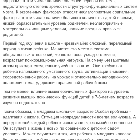
здоровья, в том числе наличие болезней нервной системы,
недостаточную степень зрелости структурно-функциональных систем
мозга. К экзогенным факторам относят неблагоприятные социальные
факторы, в том числе наличие большого количества детей в семье,
низкий образовательный уровень родителей, неблагоприятные
материально-жилищные условия, наличие вредных привычек
родителей.
Первый год обучения в школе - чрезвычайно сложный, переломный
период в жизни ребенка. Меняется его место в системе
общественных отношений, меняется весь уклад его жизни,
возрастает психоэмоциональная нагрузка. На смену беззаботным
играм приходят ежедневные учебные занятия. Они требуют от
ребенка напряженного умственного труда, активизации внимания,
сосредоточенной работы на уроках и относительно неподвижного
положения тела, удержания правильной рабочей позы.
Тем не менее, влияние вышеперечисленных факторов на уровень
развития высших психических функций детей в 7-8-летнем возрасте
изучено недостаточно.
Таким образом, в младшем школьном возрасте Особая проблема -
адаптация к школе. Ситуация неопределенности всегда волнующа. А
перед школой каждый ребенок испытывает чрезвычайное волнение.
Он вступает в жизнь в новых по сравнению с детским садом
условиях. Может случиться и так, что ребенок в младших классах
будет подчиняться большинству вопреки собственному желанию.