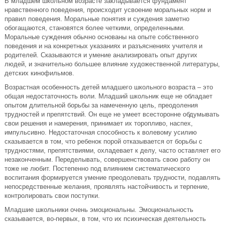
В младшем школьном возрасте закладывается фундамент
нравственного поведения, происходит усвоение моральных норм и
правил поведения. Моральные понятия и суждения заметно
обогащаются, становятся более четкими, определенными.
Моральные суждения обычно основаны на опыте собственного
поведения и на конкретных указаниях и разъяснениях учителя и
родителей. Сказываются и умение анализировать опыт других
людей, и значительно большее влияние художественной литературы,
детских кинофильмов.
Возрастная особенность детей младшего школьного возраста – это
общая недостаточность воли. Младший школьник еще не обладает
опытом длительной борьбы за намеченную цель, преодоления
трудностей и препятствий. Он еще не умеет всесторонне обдумывать
свои решения и намерения, принимает их торопливо, наспех,
импульсивно. Недостаточная способность к волевому усилию
сказывается в том, что ребенок порой отказывается от борьбы с
трудностями, препятствиями, охладевает к делу, часто оставляет его
незаконченным. Переделывать, совершенствовать свою работу он
тоже не любит. Постепенно под влиянием систематического
воспитания формируется умение преодолевать трудности, подавлять
непосредственные желания, проявлять настойчивость и терпение,
контролировать свои поступки.
Младшие школьники очень эмоциональны. Эмоциональность
сказывается, во-первых, в том, что их психическая деятельность