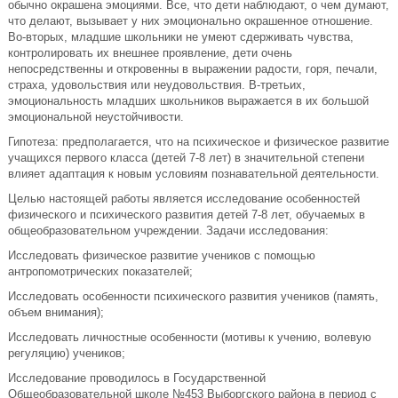
обычно окрашена эмоциями. Все, что дети наблюдают, о чем думают,
что делают, вызывает у них эмоционально окрашенное отношение.
Во-вторых, младшие школьники не умеют сдерживать чувства,
контролировать их внешнее проявление, дети очень
непосредственны и откровенны в выражении радости, горя, печали,
страха, удовольствия или неудовольствия. В-третьих,
эмоциональность младших школьников выражается в их большой
эмоциональной неустойчивости.
Гипотеза: предполагается, что на психическое и физическое развитие
учащихся первого класса (детей 7-8 лет) в значительной степени
влияет адаптация к новым условиям познавательной деятельности.
Целью настоящей работы является исследование особенностей
физического и психического развития детей 7-8 лет, обучаемых в
общеобразовательном учреждении. Задачи исследования:
Исследовать физическое развитие учеников с помощью
антропомотрических показателей;
Исследовать особенности психического развития учеников (память,
объем внимания);
Исследовать личностные особенности (мотивы к учению, волевую
регуляцию) учеников;
Исследование проводилось в Государственной
Общеобразовательной школе №453 Выборгского района в период с