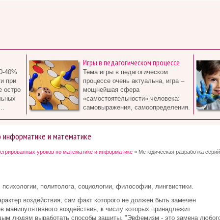
Игры в педагогическом процессе
0-40%
Тема игры в педагогическом
и при
процессе очень актуальна, игра –
е остро
мощнейшая сфера
льных
«самостоятельности» человека:
..
самовыражения, самоопределения.
о информатике и математике
егрированных уроков по математике и информатике
» Методическая разработка серий
 психологии, политолога, социологии, философии, лингвистики.
рактер воздействия, сам факт которого не должен быть замечен
в манипулятивного воздействия, к числу которых принадлежит
ым людям выработать способы защиты. "Эвфемизм - это замена любог