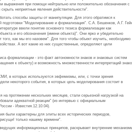
ли выражения при помощи нейтрально или положительно обозначения с
 скрыть неприятные явления действительности".
отать способы защиты от манипуляции. Для этого обратимся к
подготовки "Моделирование и формализация". С.А. Бешенков, А.Г. Гейн
 литературе ввели понятие основного тезиса формализации как
ъекта и его обозначения (имени объекта)". Они ярко и убедительно
т того, как мы его назовем". Для того чтобы объект изучить, необходимо
ойствах. А вот какие из них существенные, определяют цели
иса формализации - это факт автономности знаков и знаковых систем
ращения к объекту) и возможность множественности интерпретаций знако
МИ, в которых используются эвфемизмы, или, с точки зрения
ели некоторого события, в которых цель моделирования состоит в
 на протяжении нескольких месяцев, стали серьезной нагрузкой на
бовали адекватной реакции" (из интервью с официальным
оссии - Известия.12.10.04).
ния были характерны для элиты всех исторических периодов,
присущи! только нашему времени".
з ведущих информационных принципов, раскрывает внутренние механизм