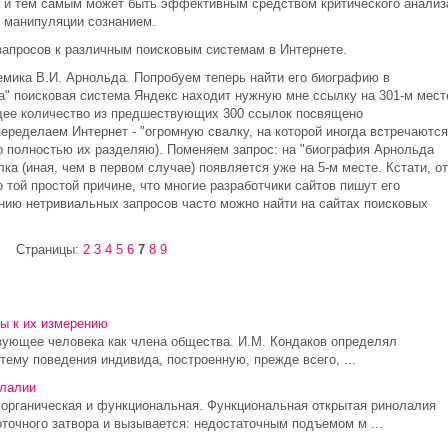
 и тем самым может быть эффективным средством критического анализ
 манипуляции сознанием.
запросов к различным поисковым системам в Интернете.
емика В.И. Арнольда. Попробуем теперь найти его биографию в
а" поисковая система Яндекс находит нужную мне ссылку на 301-м мест
ющее количество из предшествующих 300 ссылок посвящено
переделаем Интернет - "огромную свалку, на которой иногда встречаются
но полностью их разделяю). Поменяем запрос: на "биография Арнольда
а (иная, чем в первом случае) появляется уже на 5-м месте. Кстати, от
 той простой причине, что многие разработчики сайтов пишут его
ию нетривиальных запросов часто можно найти на сайтах поисковых
Страницы:
2
3
4
5
6
7
8
9
ы к их измерению
изующее человека как члена общества. И.М. Кондаков определял
тему поведения индивида, построенную, прежде всего, ...
олалии
органическая и функциональная. Функциональная открытая ринолалия
точного затвора и вызывается: недостаточным подъемом м ...