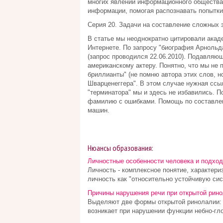
многих явлений информационного общества
информации, помогая распознавать попытки
Серия 20. Задачи на составление сложных 
В статье мы неоднократно цитировали акад
Интернете. По запросу "биография Арнольд
(запрос проводился 22.06.2010). Подавля
американскому актеру. Понятно, что мы не 
бриллианты" (не помню автора этих слов, 
Шварценеггера". В этом случае нужная ссылк
"терминатора" мы и здесь не избавились. По
фамилию с ошибками. Помощь по составлен
машин.
Нюансы образования:
Личностные особенности человека и подход
Личность - комплексное понятие, характер
личность как "относительно устойчивую сис
Причины нарушения речи при открытой рин
Выделяют две формы открытой ринолалии: 
возникает при нарушении функции небно-гло