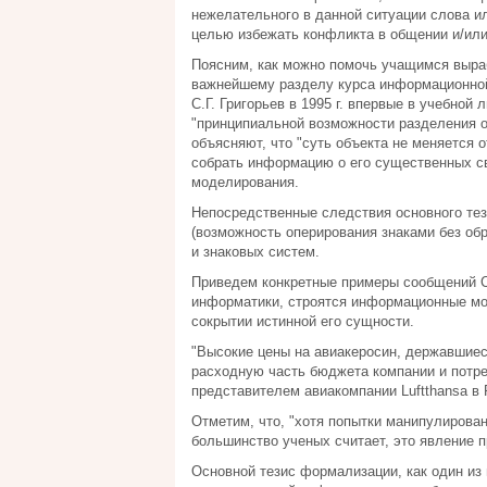
нежелательного в данной ситуации слова и
целью избежать конфликта в общении и/или
Поясним, как можно помочь учащимся выраб
важнейшему разделу курса информационной 
С.Г. Григорьев в 1995 г. впервые в учебной
"принципиальной возможности разделения об
объясняют, что "суть объекта не меняется о
собрать информацию о его существенных св
моделирования.
Непосредственные следствия основного тез
(возможность оперирования знаками без об
и знаковых систем.
Приведем конкретные примеры сообщений С
информатики, строятся информационные мод
сокрытии истинной его сущности.
"Высокие цены на авиакеросин, державшиеся
расходную часть бюджета компании и потре
представителем авиакомпании Luftthansa в Р
Отметим, что, "хотя попытки манипулирова
большинство ученых считает, это явление 
Основной тезис формализации, как один и