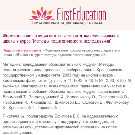
Формирование позиции педагога–исследователя начальной
школы в курсе "Методы педагогического исследования"
Педагогика и воспитание
» Формирование позиции педагога–исследователя
начальной школы в курсе "Методы педагогического исследования"
Методика преподавания образовательного модуля "Методы
педагогического исследования" апробировалась в Красноярском
государственном университете (2003 год) на биологическом,
химическом факультете (группы Б-41, Б-43, Б-46, Б-52, Х-43, Х-53). Я
выражаю благодарность всем студентам, принимавшим участие в
практической апробации образовательного модуля Гавричковой О.,
Ефимовой Т., Залалутдиновой Ф., Колесникову О., Переваловой О.,
Порошиной И., Лифшиц Ю., Шмановой Е., Юшковой Е., Филимонову
К., Крашаковой Т., Тарасовой Т.
Я хотела бы поблагодарить Ефимова В.С. за содержательную,
организационную и моральную поддержку, которая сделала
возможным осуществление практической апробации на более
высоком уровне.