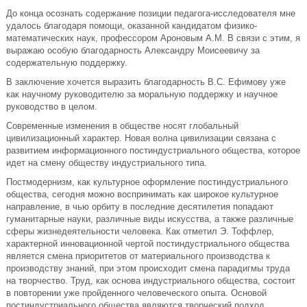
До конца осознать содержание позиции педагога-исследователя мне
удалось благодаря помощи, оказанной кандидатом физико-
математических наук, профессором Ароновым А.М. В связи с этим, я
выражаю особую благодарность Александру Моисеевичу за
содержательную поддержку.
В заключение хочется выразить благодарность В.С. Ефимову уже
как научному руководителю за моральную поддержку и научное
руководство в целом.
Современные изменения в обществе носят глобальный
цивилизационный характер. Новая волна цивилизации связана с
развитием информационного постиндустриального общества, которое
идет на смену обществу индустриального типа.
Постмодернизм, как культурное оформление постиндустриального
общества, сегодня можно воспринимать как широкое культурное
направление, в чью орбиту в последние десятилетия попадают
гуманитарные науки, различные виды искусства, а также различные
сферы жизнедеятельности человека. Как отметил Э. Тоффлер,
характерной инновационной чертой постиндустриального общества
является смена приоритетов от материального производства к
производству знаний, при этом происходит смена парадигмы труда
на творчество. Труд, как основа индустриального общества, состоит
в повторении уже пройденного человеческого опыта. Основой
постиндустриального общества являются творческий подход,