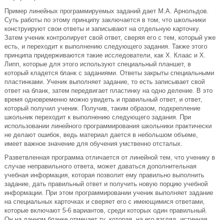
Пример линейных программируемых заданий дает М.А. Арнольдов.
Суть работы по этому принципу заключается в том, что школьники
конструируют свои ответы и записывают на отдельную карточку.
Затем ученик контролирует свой ответ, сверяя его с тем, который уже
есть, и переходит к выполнению следующего задания. Также этого
принципа придерживаются такие исследователи, как Х. Клаас и Х.
Липп, которые для этого используют специальный планшет, в
который кладется бланк с заданиями. Ответы закрыты специальными
пластинками. Ученик выполняет задание, то есть записывает свой
ответ на бланк, затем передвигает пластинку на одно деление. В это
время одновременно можно увидеть и правильный ответ, и ответ,
который получил ученик. Получив, таким образом, подкрепление
школьник переходит к выполнению следующего задания. При
использовании линейного программирования школьники практически
не делают ошибок, ведь материал дается в небольшом объеме,
имеет важное значение для обучения умственно отсталых.
Разветвленная программа отличается от линейной тем, что ученику в
случае неправильного ответа, может даваться дополнительная
учебная информация, которая позволит ему правильно выполнить
задание, дать правильный ответ и получить новую порцию учебной
информации. При этом программировании ученик выполняет задание
на специальных карточках и сверяет его с имеющимися ответами,
которые включают 5-6 вариантов, среди которых один правильный.
Он на данном бланке отмечает ту, которая, на его взгляд, истинная.