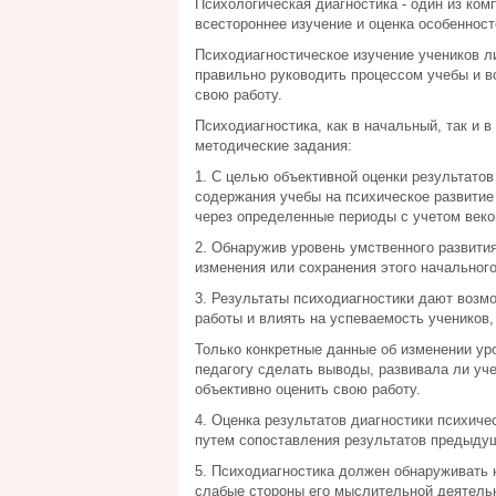
Психологическая диагностика - один из ком
всестороннее изучение и оценка особенност
Психодиагностическое изучение учеников ли
правильно руководить процессом учебы и во
свою работу.
Психодиагностика, как в начальный, так и
методические задания:
1. С целью объективной оценки результато
содержания учебы на психическое развитие 
через определенные периоды с учетом веко
2. Обнаружив уровень умственного развити
изменения или сохранения этого начального
3. Результаты психодиагностики дают воз
работы и влиять на успеваемость ученико
Только конкретные данные об изменении ур
педагогу сделать выводы, развивала ли уч
объективно оценить свою работу.
4. Оценка результатов диагностики психиче
путем сопоставления результатов предыдущ
5. Психодиагностика должен обнаруживать н
слабые стороны его мыслительной деятельно