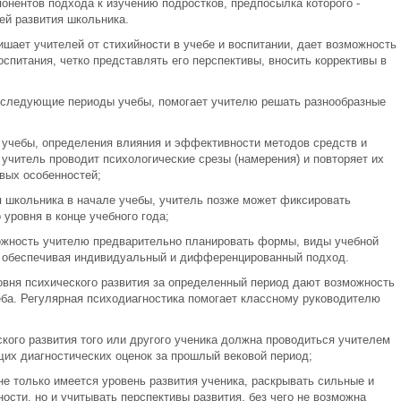
понентов подхода к изучению подростков, предпосылка которого -
ей развития школьника.
шает учителей от стихийности в учебе и воспитании, дает возможность
спитания, четко представлять его перспективы, вносить коррективы в
 в следующие периоды учебы, помогает учителю решать разнообразные
в учебы, определения влияния и эффективности методов средств и
учитель проводит психологические срезы (намерения) и повторяет их
вых особенностей;
я школьника в начале учебы, учитель позже может фиксировать
 уровня в конце учебного года;
можность учителю предварительно планировать формы, виды учебной
в, обеспечивая индивидуальный и дифференцированный подход.
овня психического развития за определенный период дают возможность
еба. Регулярная психодиагностика помогает классному руководителю
ского развития того или другого ученика должна проводиться учителем
их диагностических оценок за прошлый вековой период;
е только имеется уровень развития ученика, раскрывать сильные и
сти, но и учитывать перспективы развития, без чего не возможна