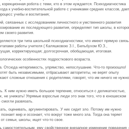
корекционная робота с теми, кто в этом нуждается. Психодиагностика
ода к учебно-воспитательной работе с учениками средних классов, дае
роцесс учебы и воспитания;
ий, связанных с исследованием личностного и умственного развития
нозирование их последующего развития, определяет тип школы, в которо
м своего развития.
деляются три типа школьной психодиагностики, что имеют прямую связь
этапами работы учителя ( Каляшковою З.І., Бильбухом Ю.З.,
екущая, корректирующая; долгосрочная, обобщающая, итоговая.
логических особенностях подросткового возраста.
а. Отсюда нетерпимость, упрямство, непослушание. Что-то произошло!
хотят быть независимыми, отбрасывают авторитеты, не верят опыту
кают сложные отношения с родителями, говорят, что им ничего не нужно
ть. К ним нужно иметь большое терпение, относиться с деликатностью,
, не унижать! Упрямые взрослые люди это знак того, что в юношеском
 смогли развязать.
ать, оценивать, аргументировать. У них сидит зло. Потому им нужно
познает мир и осознает, что вокруг тоже много зла. Тогда она теряет
от семьи, школы, ищет что-то свое.
ть самостоятельным, ему свойственное внезапное изменение поведения -