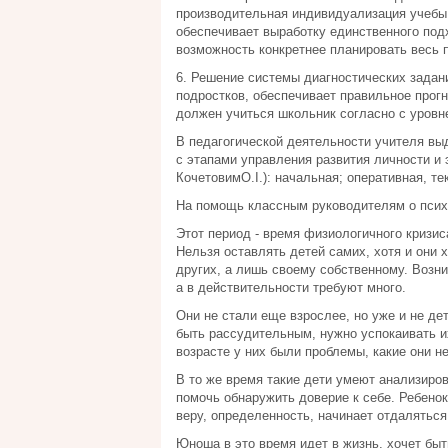
производительная индивидуализация учебы, 
обеспечивает выработку единственного подх
возможность конкретнее планировать весь п
6. Решение системы диагностических задан
подростков, обеспечивает правильное прог
должен учиться школьник согласно с уровне
В педагогической деятельности учителя вы
с этапами управления развития личности и 
КочетовимО.І.): начальная; оперативная, т
На помощь классным руководителям о психо
Этот период - время физиологичного кризис
Нельзя оставлять детей самих, хотя и они 
других, а лишь своему собственному. Возни
а в действительности требуют много.
Они не стали еще взрослее, но уже и не де
быть рассудительным, нужно успокаивать их
возрасте у них были проблемы, какие они не
В то же время такие дети умеют анализиров
помочь обнаружить доверие к себе. Ребенок 
веру, определенность, начинает отдаляться 
Юноша в это время идет в жизнь, хочет бы