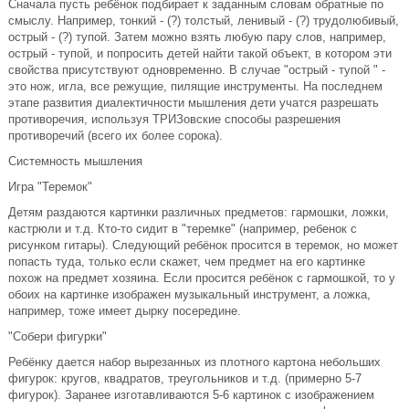
Сначала пусть ребёнок подбирает к заданным словам обратные по
смыслу. Например, тонкий - (?) толстый, ленивый - (?) трудолюбивый,
острый - (?) тупой. Затем можно взять любую пару слов, например,
острый - тупой, и попросить детей найти такой объект, в котором эти
свойства присутствуют одновременно. В случае "острый - тупой " -
это нож, игла, все режущие, пилящие инструменты. На последнем
этапе развития диалектичности мышления дети учатся разрешать
противоречия, используя ТРИЗовские способы разрешения
противоречий (всего их более сорока).
Системность мышления
Игра "Теремок"
Детям раздаются картинки различных предметов: гармошки, ложки,
кастрюли и т.д. Кто-то сидит в "теремке" (например, ребенок с
рисунком гитары). Следующий ребёнок просится в теремок, но может
попасть туда, только если скажет, чем предмет на его картинке
похож на предмет хозяина. Если просится ребёнок с гармошкой, то у
обоих на картинке изображен музыкальный инструмент, а ложка,
например, тоже имеет дырку посередине.
"Собери фигурки"
Ребёнку дается набор вырезанных из плотного картона небольших
фигурок: кругов, квадратов, треугольников и т.д. (примерно 5-7
фигурок). Заранее изготавливаются 5-6 картинок с изображением