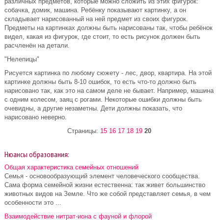
различных предметов, которые можно сложить из этих фигурок:
собачка, домик, машина. Ребёнку показывают картинку, а он
складывает нарисованный на ней предмет из своих фигурок.
Предметы на картинках должны быть нарисованы так, чтобы ребёнок
видел, какая из фигурок, где стоит, то есть рисунок должен быть
расчленён на детали.
"Нелепицы"
Рисуется картинка по любому сюжету - лес, двор, квартира. На этой
картинке должны быть 8-10 ошибок, то есть что-то должно быть
нарисовано так, как это на самом деле не бывает. Например, машина
с одним колесом, заяц с рогами. Некоторые ошибки должны быть
очевидны, а другие незаметны. Дети должны показать, что
нарисовано неверно.
Страницы:
15
16
17
18
19
20
Нюансы образования:
Общая характеристика семейных отношений
Семья - основообразующий элемент человеческого сообщества.
Сама форма семейной жизни естественна: так живет большинство
животных видов на Земле. Что же собой представляет семья, в чем
особенности это ...
Взаимодействие нитрат-иона с фауной и флорой