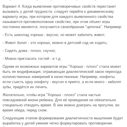
Вариант 4. Когда выявление противоречивых свойств перестанет
вызывать у детей трудности, следует перейти к динамическому
варианту игры, при котором для каждого выявленного свойства
называется противоположное свойство, при этом объект игры
постоянно меняется, получается своеобразная "цепочка". Например:
- Есть шоколад хорошо - вкусно, но может заболеть живот;
- Живот болит - это хорошо, можно в детский сад не ходить;
- Сидеть дома - плохо, скучно;
- Можно пригласить гостей - и т.д.
Одним из возможных вариантов игры "Хорошо - плохо" стала может
быть ее модификация, отражающая диалектический закон перехода
количественных измерений в качественные. Например, конфеты:
если съесть одну конфету - вкусно и приято, а если много - заболят
зубы, придётся их лечить.
Желательно, чтобы игра "Хорошо - плохо" стала частью
повседневной жизни ребенка. Для её проведения не обязательно
специально отводить время. В нее можно доиграть на прогулке, во
время обеда, перед сном.
Следующим этапом формирования диалектичности мышления будет
выработка у детей умения чётко формулировать противоречие.