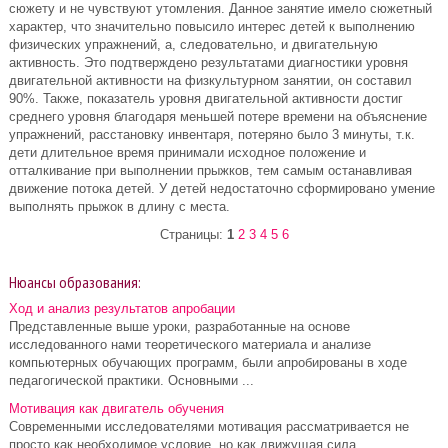
сюжету и не чувствуют утомления. Данное занятие имело сюжетный
характер, что значительно повысило интерес детей к выполнению
физических упражнений, а, следовательно, и двигательную
активность. Это подтверждено результатами диагностики уровня
двигательной активности на физкультурном занятии, он составил
90%. Также, показатель уровня двигательной активности достиг
среднего уровня благодаря меньшей потере времени на объяснение
упражнений, расстановку инвентаря, потеряно было 3 минуты, т.к.
дети длительное время принимали исходное положение и
отталкивание при выполнении прыжков, тем самым останавливая
движение потока детей. У детей недостаточно сформировано умение
выполнять прыжок в длину с места.
Страницы:
1
2
3
4
5
6
Нюансы образования:
Ход и анализ результатов апробации
Представленные выше уроки, разработанные на основе
исследованного нами теоретического материала и анализе
компьютерных обучающих программ, были апробированы в ходе
педагогической практики. Основными ...
Мотивация как двигатель обучения
Современными исследователями мотивация рассматривается не
просто как необходимое условие, но как движущая сила,