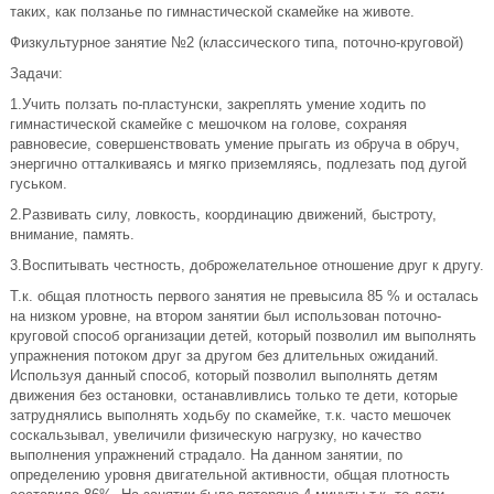
таких, как ползанье по гимнастической скамейке на животе.
Физкультурное занятие №2 (классического типа, поточно-круговой)
Задачи:
1.Учить ползать по-пластунски, закреплять умение ходить по
гимнастической скамейке с мешочком на голове, сохраняя
равновесие, совершенствовать умение прыгать из обруча в обруч,
энергично отталкиваясь и мягко приземляясь, подлезать под дугой
гуськом.
2.Развивать силу, ловкость, координацию движений, быстроту,
внимание, память.
3.Воспитывать честность, доброжелательное отношение друг к другу.
Т.к. общая плотность первого занятия не превысила 85 % и осталась
на низком уровне, на втором занятии был использован поточно-
круговой способ организации детей, который позволил им выполнять
упражнения потоком друг за другом без длительных ожиданий.
Используя данный способ, который позволил выполнять детям
движения без остановки, останавливлись только те дети, которые
затруднялись выполнять ходьбу по скамейке, т.к. часто мешочек
соскальзывал, увеличили физическую нагрузку, но качество
выполнения упражнений страдало. На данном занятии, по
определению уровня двигательной активности, общая плотность