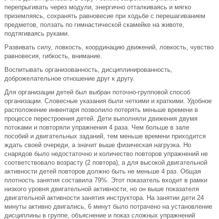
перепрыгивать через модули, энергично отталкиваясь и мягко
приземляясь, сохранять равновесие при ходьбе с перешагиванием
предметов, ползать по гимнастической скамейке на животе,
подтягиваясь руками.
Развивать силу, ловкость, координацию движений, ловкость, чувство
равновесия, гибкость, внимание.
Воспитывать организованность, дисциплинированность,
доброжелательное отношение друг к другу.
Для организации детей был выбран поточно-групповой способ
организации. Словесные указания были четкими и краткими. Удобное
расположение инвентаря позволило потерять меньше времени в
процессе перестроения детей. Дети выполняли движения двумя
потоками и повторяли упражнения 4 раза. Чем больше в зале
пособий и двигательных заданий, тем меньше времени приходится
ждать своей очереди, а значит выше физическая нагрузка. Но
снарядов было недостаточно и количество повторов упражнений не
соответствовало возрасту (2 повтора), а для высокой двигательной
активности детей повторов должно быть не меньше 4 раз. Общая
плотность занятия составила 79%. Этот показатель входит в рамки
низкого уровня двигательной активности, но он выше показателя
двигательной активности занятия инструктора. На занятии дети 24
минуты активно двигались, 6 минут было потрачено на установление
дисциплины в группе, объяснение и показ сложных упражнений