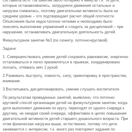
составила 86%. На занятии было потеряно 4 минуты т.к. те дети,
которые останавливались, затрудняли движения остальных и
нагрузка снижалась, поэтому двигательная активность была на
среднем уровне – это подтверждает расчет общей плотности.
Объяснения были недостаточно четкими и необходимо было
пояснять выполнение упражнений и следить за дисциплиной – при
нарушении, останавливать двигательную деятельность детей.
Физкультурное занятие №3 (по сюжету, поточно-круговой)
Задачи:
1. Совершенствовать умение детей сохранять равновесие, энергично
отталкиваться и легко приземляться в прыжках, координировано
ползать, отбивать мяч 1 рукой.
2.Развивать быстроту, ловкость, силу, ориентировку в пространстве,
внимание.
3.Воспитывать дисциплинировать, умение слушать воспитателя.
По результатам проведенных занятий, выявлено, что поточно-
круговой способ организации детей на физкультурном занятии, когда
дети выполняют движения по кругу, переходят от одного снаряда к
другому, не ожидая своей очереди, эффективен в целях повышения
двигательной активности детей старшего дошкольного возраста. При
этом физическая нагрузка выше, естественно, потому что дети
занимаются с интересом, т.к. много раз повторяют задания по