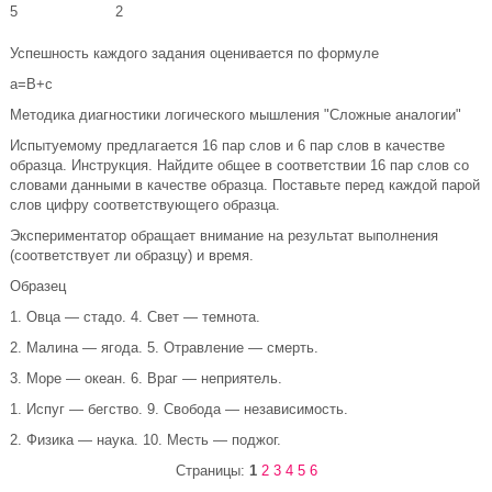
5
2
Успешность каждого задания оценивается по формуле
а=В+с
Методика диагностики логического мышления "Сложные аналогии"
Испытуемому предлагается 16 пар слов и 6 пар слов в качестве
образца. Инструкция. Найдите общее в соответствии 16 пар слов со
словами данными в качестве образца. Поставьте перед каждой парой
слов цифру соответствующего образца.
Экспериментатор обращает внимание на результат выполнения
(соответствует ли образцу) и время.
Образец
1. Овца — стадо. 4. Свет — темнота.
2. Малина — ягода. 5. Отравление — смерть.
3. Море — океан. 6. Враг — неприятель.
1. Испуг — бегство. 9. Свобода — независимость.
2. Физика — наука. 10. Месть — поджог.
Страницы:
1
2
3
4
5
6