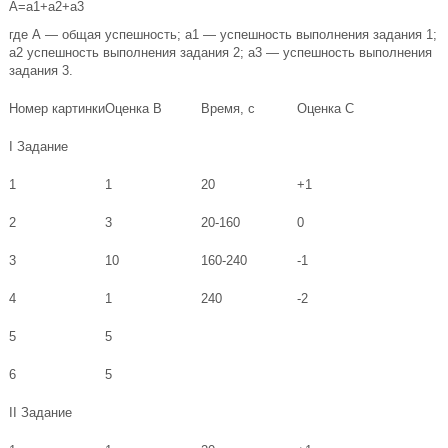
А=а1+а2+а3
где А — общая успешность; а1 — успешность выполнения задания 1;
a2 успешность выполнения задания 2; а3 — успешность выполнения
задания 3.
Номер картинки
Оценка В
Время, с
Оценка С
I Задание
1
1
20
+1
2
3
20-160
0
3
10
160-240
-1
4
1
240
-2
5
5
6
5
II Задание