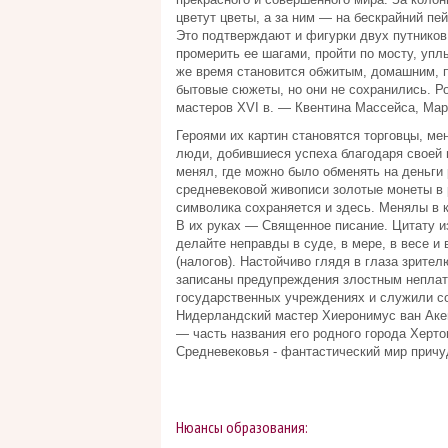
цветут цветы, а за ним — на бескрайний пе
Это подтверждают и фигурки двух путников
промерить ее шагами, пройти по мосту, уплы
же время становится обжитым, домашним, п
бытовые сюжеты, но они не сохранились. Р
мастеров XVI в. — Квентина Массейса, Мар
Героями их картин становятся торговцы, м
люди, добившиеся успеха благодаря своей
менял, где можно было обменять на деньги
средневековой живописи золотые монеты в
символика сохраняется и здесь. Менялы в 
В их руках — Священное писание. Цитату и
делайте неправды в суде, в мере, в весе 
(налогов). Настойчиво глядя в глаза зрите
записаны предупреждения злостным неплат
государственных учреждениях и служили со
Нидерландский мастер Хиеронимус ван Акен
— часть названия его родного города Херто
Средневековья - фантастический мир прич
Нюансы образования: