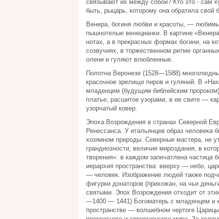
связывают их между собой? Кто это - сам 
быть, рыцарь, которому она обратила свой 
Венера, богиня любви и красоты, — любимый
пышнотелые венецианки. В картине «Венера
нотах, а в прекрасных формах богини, на к
созвучиях, в торжественном ритме органны
олени и гуляют влюбленные.
Полотна Веронезе (1528—1588) многолюдны
красочное зрелище пиров и гуляний. В «Нах
младенцем (будущим библейским пророком),
платье, расшитое узорами, в ее свите — к
узорчатый ковер.
Эпоха Возрождения в странах Северной Ев
Ренессанса. У итальянцев образ человека 
хозяином природы. Северные мастера, не 
грандиозности, величия мироздания, в кото
творения»: в каждом запечатлена частица 
иерархия пространства: вверху — небо, цар
— человек. Изображение людей также подч
фигурки донаторов (прихожан, на чьи день
святыми. Эпох Возрождения отходит от эти
—1400 — 1441) Богоматерь с младенцем и к
пространстве — волшебном чертоге Царицы 
прекрасного и совершенного мира. За колон