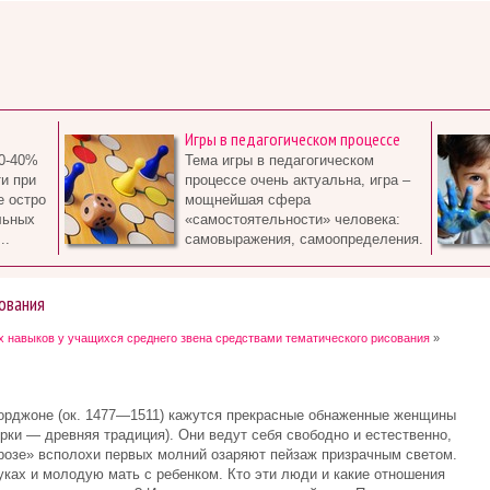
Игры в педагогическом процессе
0-40%
Тема игры в педагогическом
и при
процессе очень актуальна, игра –
е остро
мощнейшая сфера
льных
«самостоятельности» человека:
..
самовыражения, самоопределения.
ования
 навыков у учащихся среднего звена средствами тематического рисования
»
рджоне (ок. 1477—1511) кажутся прекрасные обнаженные женщины
рки — древняя традиция). Они ведут себя свободно и естественно,
Грозе» всполохи первых молний озаряют пейзаж призрачным светом.
уках и молодую мать с ребенком. Кто эти люди и какие отношения