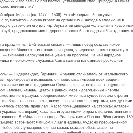
художник и его семья? Или пастух, услышавший глас Природы, а может
божественный лик?
 образ Тициана (ок. 1477— 1506). Его «Венеры» - белокурые
 с музыкантом» юноша играет на органе гимн, находя мелодию не в
оторую устремлен его взгляд. Звуки этой мелодии «слышны» в красочны
х труб, продолжающемся в деревьях волшебного сада любви, где пасутс
 и праздничны. Библейские сюжеты — лишь повод создать яркое
ождении Моисея» египетская принцесса, увидевшая в реке корзинку с
 — типичная белокурая венецианка на прогулке. На ней нарядное
арлики и чернокожие служанки. Сама картина напоминает роскошный
ропы — Нидерландах, Германии, Франции отличалась от итальянского
был героизирован и возвышен: он представал «мерой всех вещей»,
утратившие связи с традициями Средневековья, сохраняют ощущение
ром человек, камень, цветок в равной мере - драгоценные «перлы
божественного разума. средневековой живописи существовала строгая
ство божественного света, внизу — преисподняя с чертями, между ними
инялось строгим правилам. Часто помещавшиеся на створках алтарей
ги украшались церкви) казались игрушечными рядом с величественными
х канонов. В «Мадонне канцлера Ролена» кисти Яна ван Эйка (между 139
анцлер встречаются лицом к лицу в едином, чудесно преображенном
Небесной. Лучезарное сияние красок создает образ сказочно
нами открывается вид на маленький райский садик, где гуляют павлины 