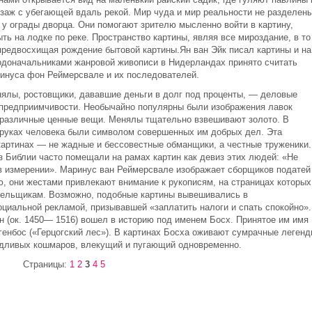
йзаж с убегающей вдаль рекой. Мир чуда и мир реальности не разделены
 у ограды дворца. Они помогают зрителю мысленно войти в картину,
ть на лодке по реке. Пространство картины, являя все мироздание, в то
редвосхищая рождение бытовой картины.Ян ван Эйк писал картины и на
одоначальниками жанровой живописи в Нидерландах принято считать
инуса фон Реймерсвале и их последователей.
енялы, ростовщики, дававшие деньги в долг под проценты, — деловые
 предприимчивости. Необычайно популярны были изображения лавок
 различные ценные вещи. Менялы тщательно взвешивают золото. В
 руках человека были символом совершенных им добрых дел. Эта
картинах — не жадные и бессовестные обманщики, а честные труженики.
з Библии часто помещали на рамах картин как девиз этих людей: «Не
и в измерении». Маринус ван Реймерсвале изображает сборщиков податей
лю, они жестами привлекают внимание к рукописям, на страницах которых
ельщикам. Возможно, подобные картины вывешивались в
циальной рекламой, призывавшей «заплатить налоги и спать спокойно».
 (ок. 1450— 1516) вошел в историю под именем Босх. Принятое им имя
генбос («Герцогский лес»). В картинах Босха оживают сумрачные легенд
удливых кошмаров, влекущий и пугающий одновременно.
Страницы:
1
2
3
4
5