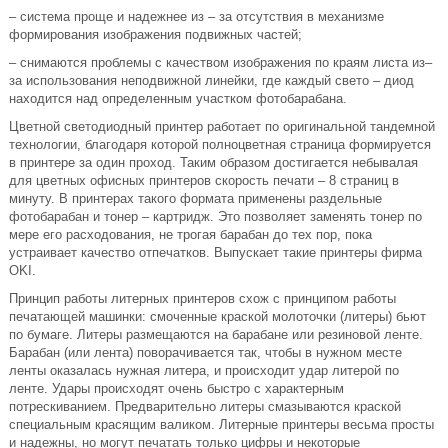
– система проще и надежнее из – за отсутствия в механизме
формирования изображения подвижных частей;
– снимаются проблемы с качеством изображения по краям листа из–
за использования неподвижной линейки, где каждый свето – диод
находится над определенным участком фотобарабана.
Цветной светодиодный принтер работает по оригинальной тандемной
технологии, благодаря которой полноцветная страница формируется
в принтере за один проход. Таким образом достигается небывалая
для цветных офисных принтеров скорость печати – 8 страниц в
минуту. В принтерах такого формата применены раздельные
фотобарабан и тонер – картридж. Это позволяет заменять тонер по
мере его расходования, не трогая барабан до тех пор, пока
устраивает качество отпечатков. Выпускает такие принтеры фирма
OKI.
Принцип работы литерных принтеров схож с принципом работы
печатающей машинки: смоченные краской молоточки (литеры) бьют
по бумаге. Литеры размещаются на барабане или резиновой ленте.
Барабан (или лента) поворачивается так, чтобы в нужном месте
ленты оказалась нужная литера, и происходит удар литерой по
ленте. Удары происходят очень быстро с характерным
потрескиванием. Предварительно литеры смазываются краской
специальным красящим валиком. Литерные принтеры весьма просты
и надежны, но могут печатать только цифры и некоторые