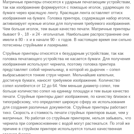
Матричные принтеры относятся к ударным печатающим устройствам,
так как изображение формируется с помощью иголок, ударяющих по
бумаге через красящую ленту. Красящая лента оставляет оттиск
изображения на бумаге. Головка принтера, содержащая набор иголок,
активизирует нужные иголки для получения требуемого изображения.
Чем больше иголок, тем выше качество печати. Матричные принтеры
бывают 9 -, 18 - и 24 - игольчатые. Наибольшее распространение они
имели в 80 - х и в начале 90 - х годов. В настоящее время они сильно
потеснены струйными и лазерными.
Струйные принтеры относятся к безударным устройствам, так как
головка печатающего устройства не касается бумаги. Для получения
изображения используют чернила, поэтому головка принтера
представляет собой чернильницу, в которой из дырочек – сопел
выбрасываются тонкие струи чернил. Мельчайшие капельки,
достигнув бумаги, наносят требуемое изображение. Количество
сопел колеблется от 12 до 64. Чем меньше диаметр сопел, тем
больше количество сопел на единицу площади и тем выше качество
печати. Струйные принтеры дают изображение, по качеству близкое к
типографскому, что определяет широкую сферу их использования
для создания различных документов. Струйные принтеры работают
тихо. Скорость и стоимость печати струйных принтеров выше, чем у
матричных. Но работая со струйным принтером, нельзя забывать, что
чернила при соприкосновении с водой могут растекаться. По этой же
причине в струйном принтере используется только качественная