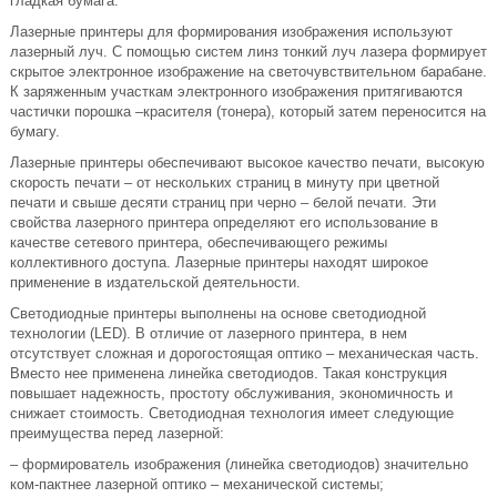
гладкая бумага.
Лазерные принтеры для формирования изображения используют
лазерный луч. С помощью систем линз тонкий луч лазера формирует
скрытое электронное изображение на светочувствительном барабане.
К заряженным участкам электронного изображения притягиваются
частички порошка –красителя (тонера), который затем переносится на
бумагу.
Лазерные принтеры обеспечивают высокое качество печати, высокую
скорость печати – от нескольких страниц в минуту при цветной
печати и свыше десяти страниц при черно – белой печати. Эти
свойства лазерного принтера определяют его использование в
качестве сетевого принтера, обеспечивающего режимы
коллективного доступа. Лазерные принтеры находят широкое
применение в издательской деятельности.
Светодиодные принтеры выполнены на основе светодиодной
технологии (LED). В отличие от лазерного принтера, в нем
отсутствует сложная и дорогостоящая оптико – механическая часть.
Вместо нее применена линейка светодиодов. Такая конструкция
повышает надежность, простоту обслуживания, экономичность и
снижает стоимость. Светодиодная технология имеет следующие
преимущества перед лазерной:
– формирователь изображения (линейка светодиодов) значительно
ком-пактнее лазерной оптико – механической системы;