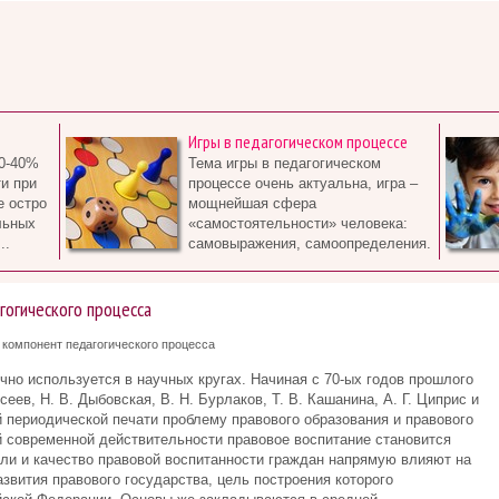
Игры в педагогическом процессе
0-40%
Тема игры в педагогическом
и при
процессе очень актуальна, игра –
е остро
мощнейшая сфера
льных
«самостоятельности» человека:
..
самовыражения, самоопределения.
гогического процесса
 компонент педагогического процесса
очно используется в научных кругах. Начиная с 70-ых годов прошлого
сеев, Н. В. Дыбовская, В. Н. Бурлаков, Т. В. Кашанина, А. Г. Циприс и
 периодической печати проблему правового образования и правового
й современной действительности правовое воспитание становится
ели и качество правовой воспитанности граждан напрямую влияют на
азвития правового государства, цель построения которого