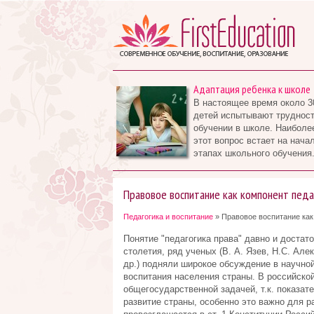
Адаптация ребенка к школе
В настоящее время около 3
детей испытывают трудност
обучении в школе. Наиболе
этот вопрос встает на нача
этапах школьного обучения.
Правовое воспитание как компонент педа
Педагогика и воспитание
» Правовое воспитание как
Понятие "педагогика права" давно и достат
столетия, ряд ученых (В. А. Язев, Н.С. Алек
др.) подняли широкое обсуждение в научной
воспитания населения страны. В российско
общегосударственной задачей, т.к. показат
развитие страны, особенно это важно для р