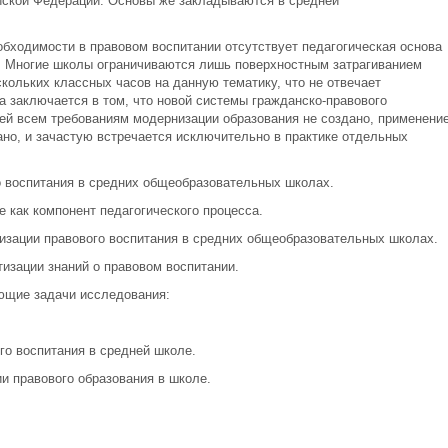
ийской Федерации. Основы же закладываются в средней
обходимости в правовом воспитании отсутствует педагогическая основа
у. Многие школы ограничиваются лишь поверхностным затрагиванием
кольких классных часов на данную тематику, что не отвечает
 заключается в том, что новой системы гражданско-правового
ей всем требованиям модернизации образования не создано, применени
о, и зачастую встречается исключительно в практике отдельных
о воспитания в средних общеобразовательных школах.
 как компонент педагогического процесса.
изации правового воспитания в средних общеобразовательных школах.
изации знаний о правовом воспитании.
ющие задачи исследования:
о воспитания в средней школе.
и правового образования в школе.