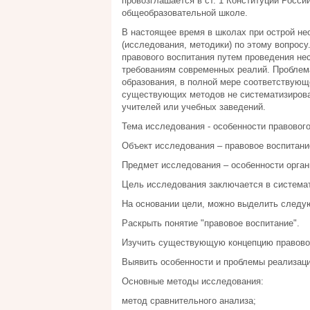
провозглашается в ст. 1 Конституции Росс
общеобразовательной школе.
В настоящее время в школах при острой не
(исследования, методики) по этому вопрос
правового воспитания путем проведения нес
требованиям современных реалий. Проблема
образования, в полной мере соответствующ
существующих методов не систематизирован
учителей или учебных заведений.
Тема исследования - особенности правовог
Объект исследования – правовое воспитание
Предмет исследования – особенности орган
Цель исследования заключается в системат
На основании цели, можно выделить следу
Раскрыть понятие "правовое воспитание".
Изучить существующую концепцию правовог
Выявить особенности и проблемы реализаци
Основные методы исследования:
метод сравнительного анализа;