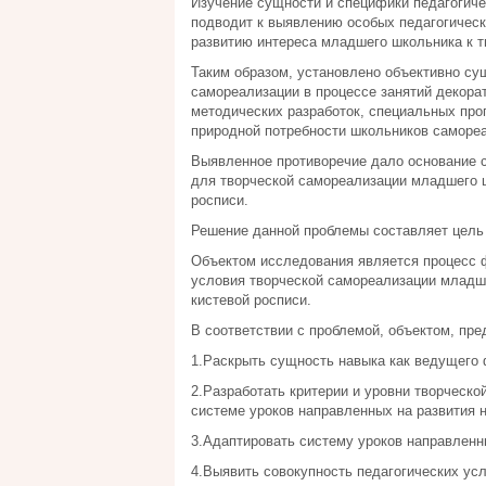
Изучение сущности и специфики педагогич
подводит к выявлению особых педагогическ
развитию интереса младшего школьника к т
Таким образом, установлено объективно с
самореализации в процессе занятий декора
методических разработок, специальных пр
природной потребности школьников самореал
Выявленное противоречие дало основание 
для творческой самореализации младшего ш
росписи.
Решение данной проблемы составляет цель
Объектом исследования является процесс ф
условия творческой самореализации младше
кистевой росписи.
В соответствии с проблемой, объектом, п
1.Раскрыть сущность навыка как ведущего 
2.Разработать критерии и уровни творческ
системе уроков направленных на развития н
3.Адаптировать систему уроков направленны
4.Выявить совокупность педагогических у