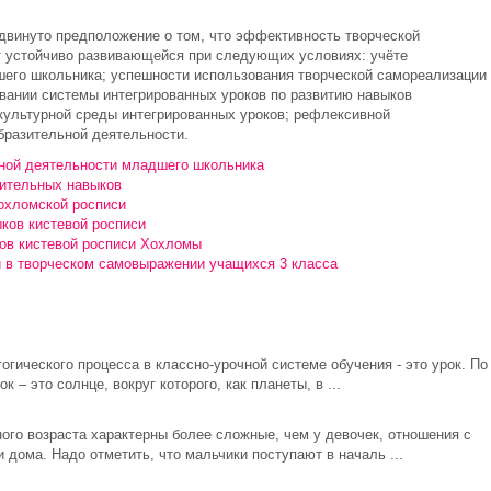
двинуто предположение о том, что эффективность творческой
 устойчиво развивающейся при следующих условиях: учёте
его школьника; успешности использования творческой самореализации 
вании системы интегрированных уроков по развитию навыков
 культурной среды интегрированных уроков; рефлексивной
бразительной деятельности.
ной деятельности младшего школьника
ительных навыков
хохломской росписи
ков кистевой росписи
ов кистевой росписи Хохломы
 в творческом самовыражении учащихся 3 класса
огического процесса в классно-урочной системе обучения - это урок. По
– это солнце, вокруг которого, как планеты, в ...
го возраста характерны более сложные, чем у девочек, отношения с
 дома. Надо отметить, что мальчики поступают в началь ...