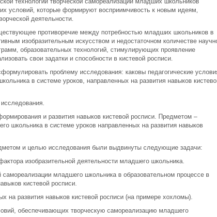
еской технологии творческой самореализации младших школьников
их условий, которые формируют восприимчивость к новым идеям,
ворческой деятельности.
уществующее противоречие между потребностью младших школьников в
тивным изобразительным искусством и недостаточном количестве научн
ограмм, образовательных технологий, стимулирующих проявление
изовать свои задатки и способности в кистевой росписи.
сформулировать проблему исследования: каковы педагогические услови
кольника в системе уроков, направленных на развития навыков кистево
 исследования.
ормирования и развития навыков кистевой росписи. Предметом –
го школьника в системе уроков направленных на развития навыков
редметом и целью исследования были выдвинуты следующие задачи:
фактора изобразительной деятельности младшего школьника.
ой самореализации младшего школьника в образовательном процессе в
авыков кистевой росписи.
х на развития навыков кистевой росписи (на примере хохломы).
словий, обеспечивающих творческую самореализацию младшего