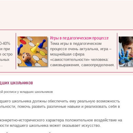
Игры в педагогическом процессе
0-40%
Тема игры в педагогическом
и при
процессе очень актуальна, игра –
е остро
мощнейшая сфера
льных
«самостоятельности» человека:
..
самовыражения, самоопределения.
адших школьников
ой росписи у младших школьников
адшего школьника должны обеспечить ему реальную возможность
льности, помочь развить различные навыки и реализовать себя в
конкретно-исторического характера положительное воздействие на
ости младшего школьника может оказывает искусство.