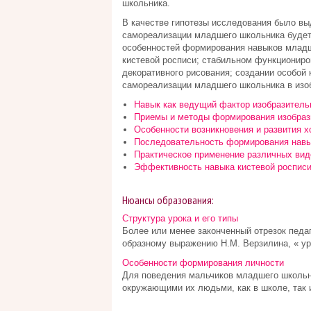
школьника.
В качестве гипотезы исследования было вы
самореализации младшего школьника будет
особенностей формирования навыков младш
кистевой росписи; стабильном функциониро
декоративного рисования; создании особой
самореализации младшего школьника в изо
Навык как ведущий фактор изобразитель
Приемы и методы формирования изобраз
Особенности возникновения и развития 
Последовательность формирования навы
Практическое применение различных вид
Эффективность навыка кистевой росписи
Нюансы образования:
Структура урока и его типы
Более или менее законченный отрезок педаг
образному выражению Н.М. Верзилина, « урок 
Особенности формирования личности
Для поведения мальчиков младшего школьно
окружающими их людьми, как в школе, так и