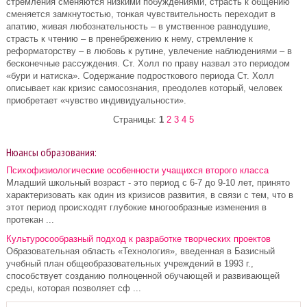
стремления сменяются низкими побуждениями, страсть к общению
сменяется замкнутостью, тонкая чувствительность переходит в
апатию, живая любознательность – в умственное равнодушие,
страсть к чтению – в пренебрежению к нему, стремление к
реформаторству – в любовь к рутине, увлечение наблюдениями – в
бесконечные рассуждения. Ст. Холл по праву назвал это периодом
«бури и натиска». Содержание подросткового периода Ст. Холл
описывает как кризис самосознания, преодолев который, человек
приобретает «чувство индивидуальности».
Страницы:
1
2
3
4
5
Нюансы образования:
Психофизиологические особенности учащихся второго класса
Младший школьный возраст - это период с 6-7 до 9-10 лет, принято
характеризовать как один из кризисов развития, в связи с тем, что в
этот период происходят глубокие многообразные изменения в
протекан ...
Культуросообразный подход к разработке творческих проектов
Образовательная область «Технология», введенная в Базисный
учебный план общеобразовательных учреждений в 1993 г.,
способствует созданию полноценной обучающей и развивающей
среды, которая позволяет сф ...