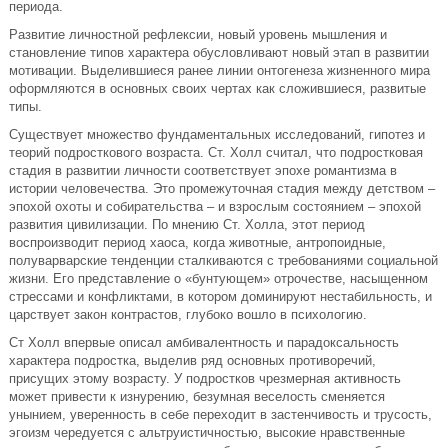
периода.
Развитие личностной рефлексии, новый уровень мышления и
становление типов характера обусловливают новый этап в развитии
мотивации. Выделившиеся ранее линии онтогенеза жизненного мира
оформляются в основных своих чертах как сложившиеся, развитые
типы.
Существует множество фундаментальных исследований, гипотез и
теорий подросткового возраста. Ст. Холл считал, что подростковая
стадия в развитии личности соответствует эпохе романтизма в
истории человечества. Это промежуточная стадия между детством –
эпохой охоты и собирательства – и взрослым состоянием – эпохой
развития цивилизации. По мнению Ст. Холла, этот период
воспроизводит период хаоса, когда животные, антропоидные,
полуварварские тенденции сталкиваются с требованиями социальной
жизни. Его представление о «бунтующем» отрочестве, насыщенном
стрессами и конфликтами, в котором доминируют нестабильность, и
царствует закон контрастов, глубоко вошло в психологию.
Ст Холл впервые описал амбивалентность и парадоксальность
характера подростка, выделив ряд основных противоречий,
присущих этому возрасту. У подростков чрезмерная активность
может привести к изнурению, безумная веселость сменяется
унынием, уверенность в себе переходит в застенчивость и трусость,
эгоизм чередуется с альтруистичностью, высокие нравственные