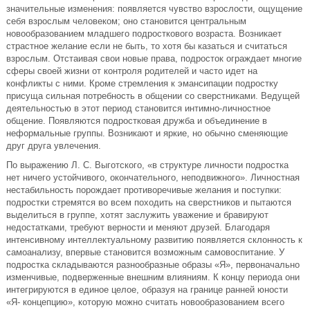
значительные изменения: появляется чувство взрослости, ощущение
себя взрослым человеком; оно становится центральным
новообразованием младшего подросткового возраста. Возникает
страстное желание если не быть, то хотя бы казаться и считаться
взрослым. Отстаивая свои новые права, подросток ограждает многие
сферы своей жизни от контроля родителей и часто идет на
конфликты с ними. Кроме стремления к эмансипации подростку
присуща сильная потребность в общении со сверстниками. Ведущей
деятельностью в этот период становится интимно-личностное
общение. Появляются подростковая дружба и объединение в
неформальные группы. Возникают и яркие, но обычно сменяющие
друг друга увлечения.
По выражению Л. С. Выготского, «в структуре личности подростка
нет ничего устойчивого, окончательного, неподвижного». Личностная
нестабильность порождает противоречивые желания и поступки:
подростки стремятся во всем походить на сверстников и пытаются
выделиться в группе, хотят заслужить уважение и бравируют
недостатками, требуют верности и меняют друзей. Благодаря
интенсивному интеллектуальному развитию появляется склонность к
самоанализу, впервые становится возможным самовоспитание. У
подростка складываются разнообразные образы «Я», первоначально
изменчивые, подверженные внешним влияниям. К концу периода они
интегрируются в единое целое, образуя на границе ранней юности
«Я- концепцию», которую можно считать новообразованием всего