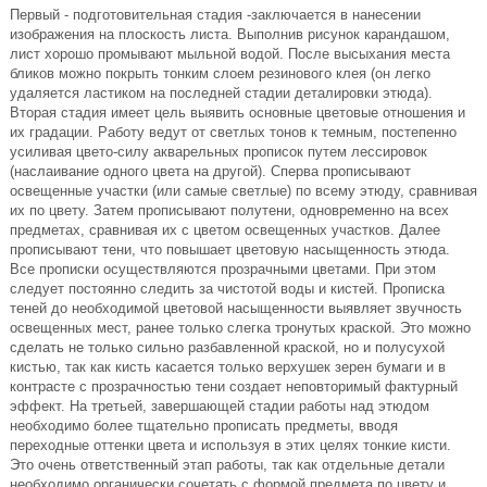
Первый - подготовительная стадия -заключается в нанесении
изображения на плоскость листа. Выполнив рисунок карандашом,
лист хорошо промывают мыльной водой. После высыхания места
бликов можно покрыть тонким слоем резинового клея (он легко
удаляется ластиком на последней стадии деталировки этюда).
Вторая стадия имеет цель выявить основные цветовые отношения и
их градации. Работу ведут от светлых тонов к темным, постепенно
усиливая цвето-силу акварельных прописок путем лессировок
(наслаивание одного цвета на другой). Сперва прописывают
освещенные участки (или самые светлые) по всему этюду, сравнивая
их по цвету. Затем прописывают полутени, одновременно на всех
предметах, сравнивая их с цветом освещенных участков. Далее
прописывают тени, что повышает цветовую насыщенность этюда.
Все прописки осуществляются прозрачными цветами. При этом
следует постоянно следить за чистотой воды и кистей. Прописка
теней до необходимой цветовой насыщенности выявляет звучность
освещенных мест, ранее только слегка тронутых краской. Это можно
сделать не только сильно разбавленной краской, но и полусухой
кистью, так как кисть касается только верхушек зерен бумаги и в
контрасте с прозрачностью тени создает неповторимый фактурный
эффект. На третьей, завершающей стадии работы над этюдом
необходимо более тщательно прописать предметы, вводя
переходные оттенки цвета и используя в этих целях тонкие кисти.
Это очень ответственный этап работы, так как отдельные детали
необходимо органически сочетать с формой предмета по цвету и