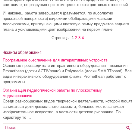
светосиле, не разрушив при этом целостности цветовых отношений.
И, наконец, работа завершается (разумеется, по абсолютно
просохшей поверхности) широкими обобщающими мазками-
лессировками, приглушающими цветовую гамму предметов заднего
плана и усиливающими цвет изображения на первом плане.
Страницы:
1
2
3
4
Нюансы образования:
Программное обеспечение для интерактивных устройств
Основные производители интерактивного оборудования – компания
Promethean (доски ACTIVboard) и Polymedia (доски SMARTboard). Все
виды интерактивного оборудования фирмы Promethean работают с
программны ...
Организация педагогической работы по плоскостному
моделированию
Среди разнообразных видов творческой деятельности, которой любят
заниматься дети дошкольного возраста, большое место занимает
изобразительное искусство, в частности детское рисование. По
характеру то ...