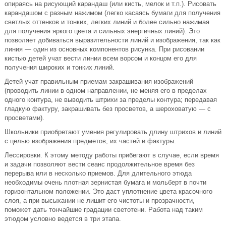
опираясь на рисующий карандаш (или кисть, мелок и т.п.). Рисовать
карандашом с разным нажимом (легко касаясь бумаги для получения
светлых оттенков и тонких, легких линий и более сильно нажимая
для получения яркого цвета и сильных энергичных линий). Это
позволяет добиваться выразительности линий и изображения, так как
линия — один из основных компонентов рисунка. При рисовании
кистью детей учат вести линии всем ворсом и концом его для
получения широких и тонких линий.
Детей учат правильным приемам закрашивания изображений
(проводить линии в одном направлении, не меняя его в пределах
одного контура, не выводить штрихи за пределы контура; передавая
гладкую фактуру, закрашивать без просветов, а шероховатую — с
просветами).
Школьники приобретают умения регулировать длину штрихов и линий
с целью изображения предметов, их частей и фактуры.
Лессировки. К этому методу работы прибегают в случае, если время
и задачи позволяют вести сеанс продолжительное время без
перерыва или в несколько приемов. Для длительного этюда
необходимы очень плотная зернистая бумага и мольберт в почти
горизонтальном положении. Это даст уплотнение цвета красочного
слоя, а при высыхании не лишит его чистоты и прозрачности,
поможет дать тончайшие градации светотени. Работа над таким
этюдом условно ведется в три этапа.