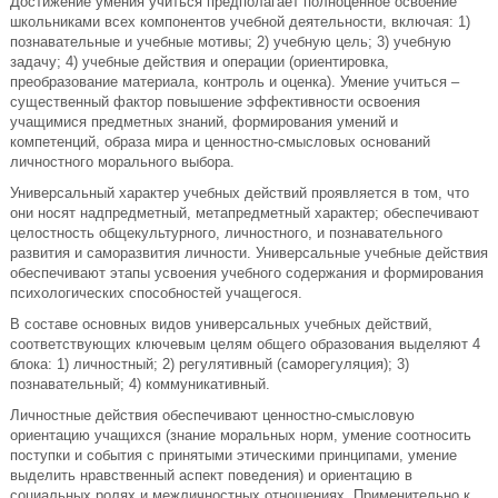
Достижение умения учиться предполагает полноценное освоение
школьниками всех компонентов учебной деятельности, включая: 1)
познавательные и учебные мотивы; 2) учебную цель; 3) учебную
задачу; 4) учебные действия и операции (ориентировка,
преобразование материала, контроль и оценка). Умение учиться –
существенный фактор повышение эффективности освоения
учащимися предметных знаний, формирования умений и
компетенций, образа мира и ценностно-смысловых оснований
личностного морального выбора.
Универсальный характер учебных действий проявляется в том, что
они носят надпредметный, метапредметный характер; обеспечивают
целостность общекультурного, личностного, и познавательного
развития и саморазвития личности. Универсальные учебные действия
обеспечивают этапы усвоения учебного содержания и формирования
психологических способностей учащегося.
В составе основных видов универсальных учебных действий,
соответствующих ключевым целям общего образования выделяют 4
блока: 1) личностный; 2) регулятивный (саморегуляция); 3)
познавательный; 4) коммуникативный.
Личностные действия обеспечивают ценностно-смысловую
ориентацию учащихся (знание моральных норм, умение соотносить
поступки и события с принятыми этическими принципами, умение
выделить нравственный аспект поведения) и ориентацию в
социальных ролях и межличностных отношениях. Применительно к