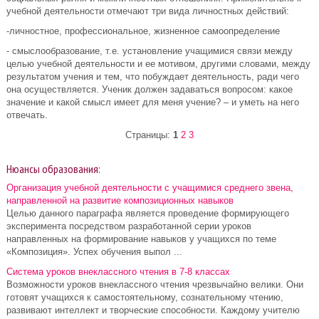
учебной деятельности отмечают три вида личностных действий:
-личностное, профессиональное, жизненное самоопределение
- смыслообразование, т.е. установление учащимися связи между
целью учебной деятельности и ее мотивом, другими словами, между
результатом учения и тем, что побуждает деятельность, ради чего
она осуществляется. Ученик должен задаваться вопросом: какое
значение и какой смысл имеет для меня учение? – и уметь на него
отвечать.
Страницы:
1
2
3
Нюансы образования:
Организация учебной деятельности с учащимися среднего звена,
направленной на развитие композиционных навыков
Целью данного параграфа является проведение формирующего
эксперимента посредством разработанной серии уроков
направленных на формирование навыков у учащихся по теме
«Композиция». Успех обучения выпол ...
Система уроков внеклассного чтения в 7-8 классах
Возможности уроков внеклассного чтения чрезвычайно велики. Они
готовят учащихся к самостоятельному, сознательному чтению,
развивают интеллект и творческие способности. Каждому учителю