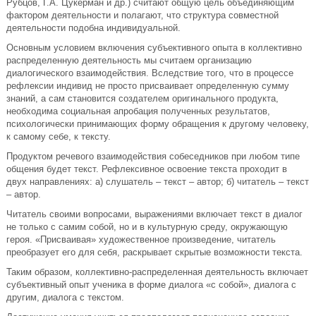
Рубцов, Г.А. Цукерман и др.) считают общую цель объединяющим
фактором деятельности и полагают, что структура совместной
деятельности подобна индивидуальной.
Основным условием включения субъективного опыта в коллективно
распределенную деятельность мы считаем организацию
диалогического взаимодействия. Вследствие того, что в процессе
рефлексии индивид не просто присваивает определенную сумму
знаний, а сам становится создателем оригинального продукта,
необходима социальная апробация полученных результатов,
психологически принимающих форму обращения к другому человеку,
к самому себе, к тексту.
Продуктом речевого взаимодействия собеседников при любом типе
общения будет текст. Рефлексивное освоение текста проходит в
двух направлениях: а) слушатель – текст – автор; б) читатель – текст
– автор.
Читатель своими вопросами, выражениями включает текст в диалог
не только с самим собой, но и в культурную среду, окружающую
героя. «Присваивая» художественное произведение, читатель
преобразует его для себя, раскрывает скрытые возможности текста.
Таким образом, коллективно-распределенная деятельность включает
субъективный опыт ученика в форме диалога «с собой», диалога с
другим, диалога с текстом.