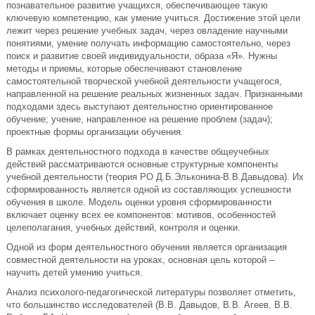
познавательное развитие учащихся, обеспечивающее такую
ключевую компетенцию, как умение учиться. Достижение этой цели
лежит через решение учебных задач, через овладение научными
понятиями, умение получать информацию самостоятельно, через
поиск и развитие своей индивидуальности, образа «Я». Нужны
методы и приемы, которые обеспечивают становление
самостоятельной творческой учебной деятельности учащегося,
направленной на решение реальных жизненных задач. Признанными
подходами здесь выступают деятельностно ориентированное
обучение; учение, направленное на решение проблем (задач);
проектные формы организации обучения.
В рамках деятельностного подхода в качестве общеучебных
действий рассматриваются основные структурные компоненты
учебной деятельности (теория РО Д.Б.Эльконина-В.В.Давыдова). Их
сформированность является одной из составляющих успешности
обучения в школе. Модель оценки уровня сформированности
включает оценку всех ее компонентов: мотивов, особенностей
целеполагания, учебных действий, контроля и оценки.
Одной из форм деятельностного обучения является организация
совместной деятельности на уроках, основная цель которой –
научить детей умению учиться.
Анализ психолого-педагогической литературы позволяет отметить,
что большинство исследователей (В.В. Давыдов, В.В. Агеев, В.В.