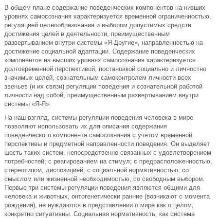
В общем плане содержание поведенческих компонентов на низших
уровнях самосознания характеризуется временной ограниченностью,
регуляцией целеообразования и выбором допустимых средств
достижения целей в деятельности, преимущественным
развертыванием внутри системы «Я-Другие», направленностью на
достижение социальной адаптации. Содержание поведенческих
компонентов на высших уровнях самосознания характеризуется
долговременной перспективой, постановкой социально и личностно
значимых целей, сознательным самоконтролем личности всех
звеньев (и их связи) регуляции поведения и сознательной работой
личности над собой, преимущественным развертыванием внутри
системы «Я-Я».
На наш взгляд, системы регуляции поведения человека в мире
позволяют использовать их для описания содержания
поведенческого компонента самосознания с учетом временной
перспективы и предметной направленности поведения. Он выделяет
шесть таких систем, непосредственно связанных с удовлетворением
потребностей; с реагированием на стимул; с предрасположенностью,
стереотипом, диспозицией; с социальной нормативностью; со
смыслом или жизненной необходимостью, со свободным выбором.
Первые три системы регуляции поведения являются общими для
человека и животных, онтогенетически ранние (возникают с момента
рождения), не нуждаются в представлении о мире как о целом,
конкретно ситуативны. Социальная нормативность, как система