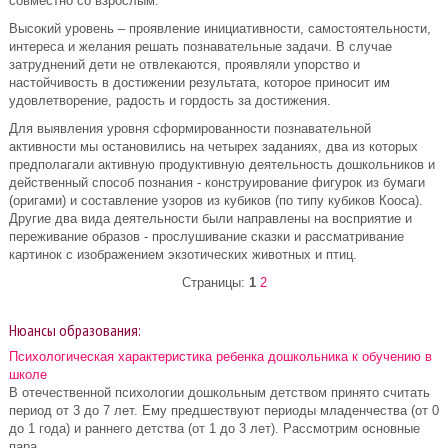
совместно со взрослым.
Высокий уровень – проявление инициативности, самостоятельности,
интереса и желания решать познавательные задачи. В случае
затруднений дети не отвлекаются, проявляли упорство и
настойчивость в достижении результата, которое приносит им
удовлетворение, радость и гордость за достижения.
Для выявления уровня сформированности познавательной
активности мы остановились на четырех заданиях, два из которых
предполагали активную продуктивную деятельность дошкольников и
действенный способ познания - конструирование фигурок из бумаги
(оригами) и составление узоров из кубиков (по типу кубиков Кооса).
Другие два вида деятельности были направлены на восприятие и
переживание образов - прослушивание сказки и рассматривание
картинок с изображением экзотических животных и птиц.
Страницы:
1
2
Нюансы образования:
Психологическая характеристика ребенка дошкольника к обучению в
школе
В отечественной психологии дошкольным детством принято считать
период от 3 до 7 лет. Ему предшествуют периоды младенчества (от 0
до 1 года) и раннего детства (от 1 до 3 лет). Рассмотрим основные
пара ...