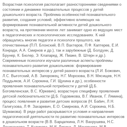
Возрастная психология располагает разносторонними сведениями о
состоянии и динамике познавательных процессов у детей
дошкольного возраста. Проблема особенностей познавательного
развития, создания условий, эффективно влияющих на
формирование познавательной активности детей дошкольного
возраста, на протяжении многих лет занимает одно из ведущих мест
в педагогических и психологических исследованиях. К ней
обращались многие педагоги и психологи прошлого, как
отечественные (П.П. Блонский, В.П. Вахтеров, П.Ф. Каптерев, Е.И.
Конради, А.А. Смирнов и др.), так и зарубежные (Д. Болдуин, Д.
Брунер, К. Бюлер, Э. Клапаред, Ж. Пиаже, В. Штерн и др.).
Современные психологи изучали различные аспекты проблемы
познавательного развития дошкольников: формирование
познавательных интересов у детей разного возраста (Л.И. Божович,
Л.С. Выготский, А.В. Запорожец, Н.Г. Морозова, В.Н. Мясищев, Н.Н.
Поддьяков, А.И. Сорокина, Г.И. Щукина и др.), особенности
проявления познавательной потребности у детей (Д.Б.
Богоявленская, B.C. Юркевич), возрастную специфику проявления
детской любознательности (Д.Б. Годовикова, В.Г. Иванов, Г. Лямина),
процесс появления и развития детских вопросов (Н. Бабич, Л.Н.
Галигузова, Л.Ф. Захаревич, Е.О. Смирнова, А.И. Сорокина, Н.Б.
Шумакова). В ряде работ раскрываются условия и направления
педагогической деятельности по развитию познавательных интересов
в дошкольном возрасте (В.В. Барцалкина, Л.Н. Вахрушева, Н.С.
Денисенкова, Т. Куликова, М.И. Лисина, Л. Маневцова, М.В.