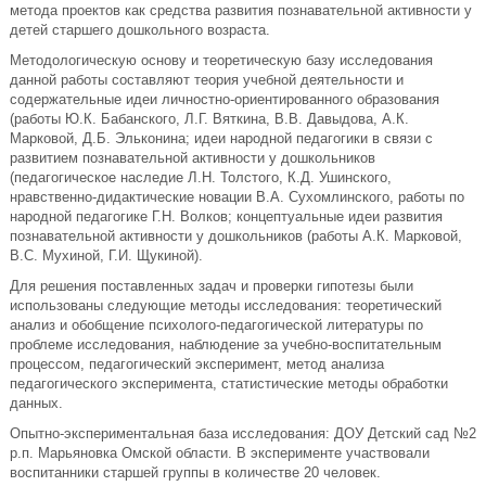
метода проектов как средства развития познавательной активности у
детей старшего дошкольного возраста.
Методологическую основу и теоретическую базу исследования
данной работы составляют теория учебной деятельности и
содержательные идеи личностно-ориентированного образования
(работы Ю.К. Бабанского, Л.Г. Вяткина, В.В. Давыдова, А.К.
Марковой, Д.Б. Эльконина; идеи народной педагогики в связи с
развитием познавательной активности у дошкольников
(педагогическое наследие Л.Н. Толстого, К.Д. Ушинского,
нравственно-дидактические новации В.А. Сухомлинского, работы по
народной педагогике Г.Н. Волков; концептуальные идеи развития
познавательной активности у дошкольников (работы А.К. Марковой,
В.С. Мухиной, Г.И. Щукиной).
Для решения поставленных задач и проверки гипотезы были
использованы следующие методы исследования: теоретический
анализ и обобщение психолого-педагогической литературы по
проблеме исследования, наблюдение за учебно-воспитательным
процессом, педагогический эксперимент, метод анализа
педагогического эксперимента, статистические методы обработки
данных.
Опытно-экспериментальная база исследования: ДОУ Детский сад №2
р.п. Марьяновка Омской области. В эксперименте участвовали
воспитанники старшей группы в количестве 20 человек.