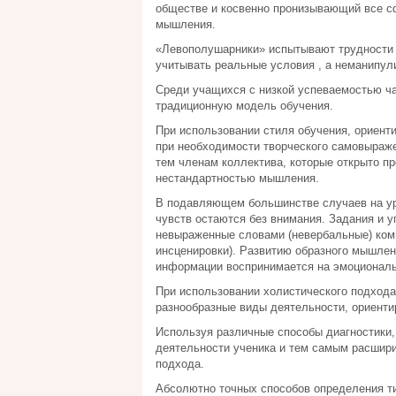
обществе и косвенно пронизывающий все с
мышления.
«Левополушарники» испытывают трудности та
учитывать реальные условия , а неманипули
Среди учащихся с низкой успеваемостью ч
традиционную модель обучения.
При использовании стиля обучения, ориенти
при необходимости творческого самовыраже
тем членам коллектива, которые открыто п
нестандартностью мышления.
В подавляющем большинстве случаев на ур
чувств остаются без внимания. Задания и 
невыраженные словами (невербальные) комп
инсценировки). Развитию образного мышлен
информации воспринимается на эмоциональ
При использовании холистического подхода
разнообразные виды деятельности, ориентир
Используя различные способы диагностики
деятельности ученика и тем самым расшири
подхода.
Абсолютно точных способов определения ти