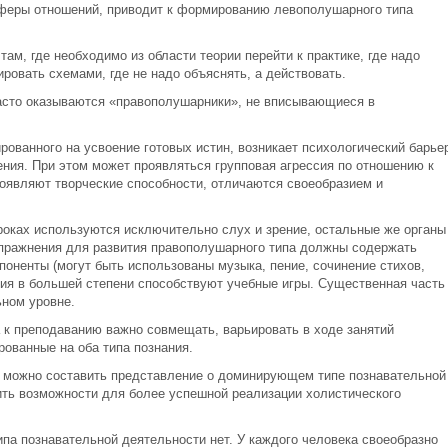
феры отношений, приводит к формированию левополушарного типа
м, где необходимо из области теории перейти к практике, где надо
ровать схемами, где не надо объяснять, а действовать.
асто оказываются «правополушарники», не вписывающиеся в
рованного на усвоение готовых истин, возникает психологический барье
ния. При этом может проявляться групповая агрессия по отношению к
роявляют творческие способности, отличаются своеобразием и
оках используются исключительно слух и зрение, остальные же органы
упражнения для развития правополушарного типа должны содержать
оненты (могут быть использованы музыка, пение, сочинение стихов,
ия в большей степени способствуют учебные игры. Существенная часть
ном уровне.
 к преподаванию важно совмещать, варьировать в ходе занятий
ованные на оба типа познания.
, можно составить представление о доминирующем типе познавательной
ть возможности для более успешной реализации холистического
па познавательной деятельности нет. У каждого человека своеобразно