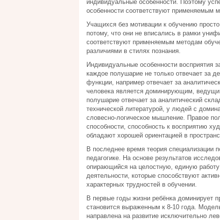
индивидуальные особенности. Поэтому успех
особенности соответствуют применяемым м
Учащихся без мотивации к обучению просто
потому, что они не вписались в рамки уни
соответствуют применяемым методам обуче
различиями в стилях познания.
Индивидуальные особенности восприятия за
каждое полушарие не только отвечает за д
функции, например отвечает за аналитическ
человека является доминирующим, ведущим,
полушарие отвечает за аналитический склад
технической литературой, у людей с домин
словесно-логическое мышление. Правое пол
способности, способность к восприятию х
обладают хорошей ориентацией в пространс
В последнее время теория специализации п
педагогике. На основе результатов исследо
опирающийся на целостную, единую работу 
деятельности, которые способствуют актив
характерных трудностей в обучении.
В первые годы жизни ребёнка доминирует п
становится выраженным к 8-10 года. Модель
направлена на развитие исключительно лев