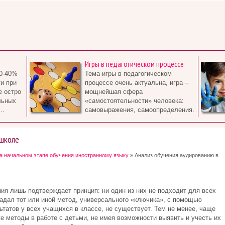
Игры в педагогическом процессе
0-40%
Тема игры в педагогическом
и при
процессе очень актуальна, игра –
е остро
мощнейшая сфера
льных
«самостоятельности» человека:
..
самовыражения, самоопределения.
 школе
а начальном этапе обучения иностранному языку
» Анализ обучения аудированию в
ия лишь подтверждает принцип: ни один из них не подходит для всех
адал тот или иной метод, универсального «ключика», с помощью
татов у всех учащихся в классе, не существует. Тем не менее, чаще
е методы в работе с детьми, не имея возможности выявить и учесть их