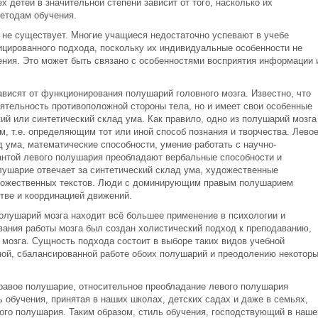
 детей в значительной степени зависит от того, насколько их
етодам обучения.
 не существует. Многие учащиеся недостаточно успевают в учебе
фицированного подхода, поскольку их индивидуальные особенности не
ния. Это может быть связано с особенностями восприятия информации 
висят от функционирования полушарий головного мозга. Известно, что
еятельность противоположной стороны тела, но и имеет свои особенные
ий или синтетический склад ума. Как правило, одно из полушарий мозга
 т.е. определяющим тот или иной способ познания и творчества. Лево
 ума, математические способности, умение работать с научно-
антой левого полушария преобладают вербальные способности и
ушарие отвечает за синтетический склад ума, художественные
удожественных текстов. Люди с доминирующим правым полушарием
тве и координацией движений.
олушарий мозга находит всё большее применение в психологии и
вания работы мозга был создан холистический подход к преподаванию,
мозга. Сущность подхода состоит в выборе таких видов учебной
ной, сбалансированной работе обоих полушарий и преодолению некотор
равое полушарие, относительное преобладание левого полушария
 обучения, принятая в наших школах, детских садах и даже в семьях,
ого полушария. Таким образом, стиль обучения, господствующий в наш