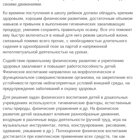
своими движениями.
Ко времени поступления в школу ребенок должен обладать крепким
здоровьем, хорошим физическим развитием, достаточным объемом
навыков и привычек в выполнении гигиенических закаливающих
процедур, умением сохранять правильную осанку. Все это поможет
ему быстро включиться в новый для него режим школьной жизни,
связанный помимо всего прочих, с необходимостью длительного
сидения в однообразной позе за партой и напряженной
интеллектуальной деятельностью на уроках.
Содействие правильному физическому развитию и укреплению
здоровья закаливает и повышает работоспособность детей.
Физическое воспитание направлено на морфологическое и
функциональное совершенствование организма, на закрепление его
устойчивости против неблагоприятных условий внешней среды, на
предупреждение заболеваний и охрану здоровья.
Для решения задач физического воспитания детей в дошкольных
учреждениях используются: гигиенические факторы, естественные
силы природы, физические упражнения и др. На физическое
развитие детей оказывают влияние разнообразные движения,
входящие в различные виды деятельности (ручной труд, игра на
музыкальных инструментах, лепка, конструирование, рисование,
одевание, умывание и др.). Полноценное физическое воспитание
достигается при комплексном применении всех средств, так как