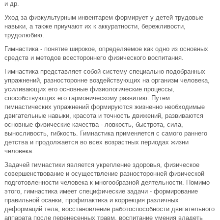
и др.
Уход за физкультурным инвентарем формирует у детей трудовые
навыки, а также приучают их к аккуратности, бережливости,
трудолюбию.
Гимнастика - понятие широкое, определяемое как одно из основных
средств и методов всестороннего физического воспитания.
Гимнастика представляет собой систему специально подобранных
упражнений, разносторонне воздействующих на организм человека,
усиливающих его основные физиологические процессы,
способствующих его гармоническому развитию. Путем
гимнастических упражнений формируются жизненно необходимые
двигательные навыки, красота и точность движений, развиваются
основные физические качества - ловкость, быстрота, сила,
выносливость, гибкость. Гимнастика применяется с самого раннего
детства и продолжается во всех возрастных периодах жизни
человека.
Задачей гимнастики является укрепление здоровья, физическое
совершенствование и осуществление разносторонней физической
подготовленности человека к многообразной деятельности. Помимо
этого, гимнастика имеет специфические задачи - формирование
правильной осанки, профилактика и коррекция различных
деформаций тела, восстановление работоспособности двигательного
аппарата после перенесенных травм, воспитание умения владеть