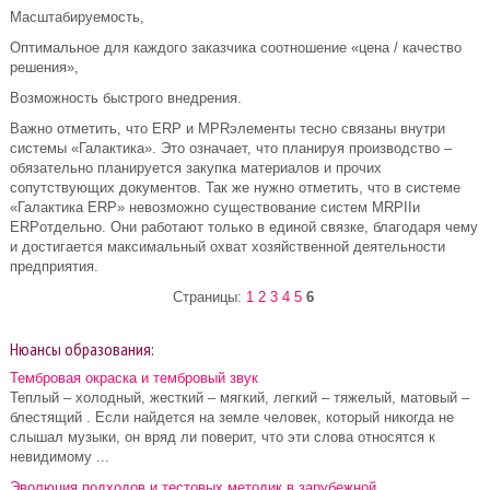
Масштабируемость,
Оптимальное для каждого заказчика соотношение «цена / качество
решения»,
Возможность быстрого внедрения.
Важно отметить, что ERP и MPRэлементы тесно связаны внутри
системы «Галактика». Это означает, что планируя производство –
обязательно планируется закупка материалов и прочих
сопутствующих документов. Так же нужно отметить, что в системе
«Галактика ERP» невозможно существование систем MRPIIи
ERPотдельно. Они работают только в единой связке, благодаря чему
и достигается максимальный охват хозяйственной деятельности
предприятия.
Страницы:
1
2
3
4
5
6
Нюансы образования:
Тембровая окраска и тембровый звук
Теплый – холодный, жесткий – мягкий, легкий – тяжелый, матовый –
блестящий . Если найдется на земле человек, который никогда не
слышал музыки, он вряд ли поверит, что эти слова относятся к
невидимому ...
Эволюция подходов и тестовых методик в зарубежной