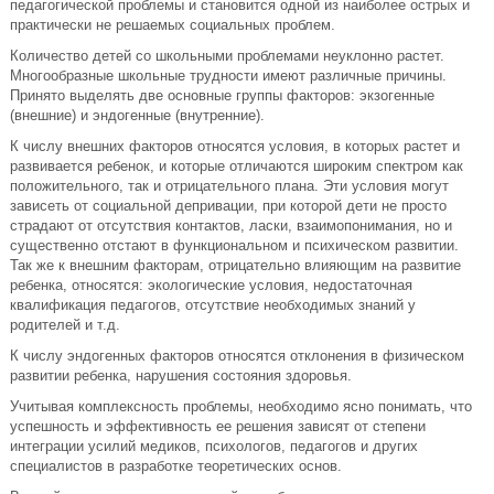
педагогической проблемы и становится одной из наиболее острых и
практически не решаемых социальных проблем.
Количество детей со школьными проблемами неуклонно растет.
Многообразные школьные трудности имеют различные причины.
Принято выделять две основные группы факторов: экзогенные
(внешние) и эндогенные (внутренние).
К числу внешних факторов относятся условия, в которых растет и
развивается ребенок, и которые отличаются широким спектром как
положительного, так и отрицательного плана. Эти условия могут
зависеть от социальной депривации, при которой дети не просто
страдают от отсутствия контактов, ласки, взаимопонимания, но и
существенно отстают в функциональном и психическом развитии.
Так же к внешним факторам, отрицательно влияющим на развитие
ребенка, относятся: экологические условия, недостаточная
квалификация педагогов, отсутствие необходимых знаний у
родителей и т.д.
К числу эндогенных факторов относятся отклонения в физическом
развитии ребенка, нарушения состояния здоровья.
Учитывая комплексность проблемы, необходимо ясно понимать, что
успешность и эффективность ее решения зависят от степени
интеграции усилий медиков, психологов, педагогов и других
специалистов в разработке теоретических основ.