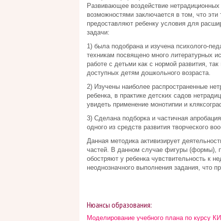
Развивающее воздействие нетрадиционных т
возможностями заключается в том, что эти 
предоставляют ребенку условия для расши
задачи:
1) была подобрана и изучена психолого-пе
техникам посвящено много литературных ис
работе с детьми как с нормой развития, так
доступных детям дошкольного возраста.
2) Изучены наиболее распространенные нет
ребенка, в практике детских садов нетради
увидеть применение монотипии и кляксограф
3) Сделана подборка и частичная апробация
одного из средств развития творческого во
Данная методика активизирует деятельность
частей. В данном случае фигуры (формы), 
обостряют у ребенка чувствительность к н
неоднозначного выполнения задания, что пр
Нюансы образования:
Моделирование учебного плана по курсу К