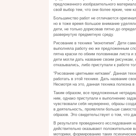
предложенного изобразительного материал
свой выбор тем, что они более яркие, чем к
Большинство работ не отличаются оригинал
но в тоже время большое внимание уделяли
дети, не только дорисовав пятно до опреде
развернутую предметную среду.
Рисование в технике “монотипия”. Дети са
выполняла работу ею же предложенным спос
пятна краски по обеим половинкам листа и 
дети могли дать название своим рисункам, с
отказывались, либо приступали к работе тол
“Рисование цветными нитками”. Данная тех
работать в этой технике. Дать название сво
Несмотря на это, данная техника полезна в
Таким образом, все предложенные нетрадиц
ним, однако приступали к выполнению зада
чувствовали себя неуверенно, образы созд
в деятельность, проявляли больше самост
образов. Это свидетельствует о том, что д
В результате проведенного исследования н
действительно оказывают положительное вл
моторики, формированию таких психических