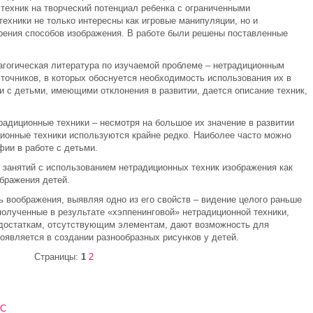
ехник на творческий потенциал ребенка с ограниченными
техники не только интересны как игровые манипуляции, но и
рения способов изображения. В работе были решены поставленные
дагогическая литература по изучаемой проблеме – нетрадиционным
точников, в которых обоснуется необходимость использования их в
 и с детьми, имеющими отклонения в развитии, дается описание техник,
радиционные техники – несмотря на большое их значение в развитии
ционные техники используются крайне редко. Наиболее часто можно
ии в работе с детьми.
 занятий с использованием нетрадиционных техник изображения как
ображения детей.
 воображения, выявляя одно из его свойств – видение целого раньше
полученные в результате «хэппенинговой» нетрадиционной техники,
едостаткам, отсутствующим элементам, дают возможность для
оявляется в создании разнообразных рисунков у детей.
Страницы:
1
2
ИС