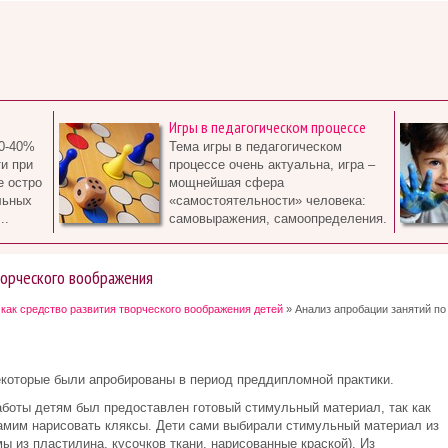
Игры в педагогическом процессе
0-40%
Тема игры в педагогическом
и при
процессе очень актуальна, игра –
е остро
мощнейшая сфера
льных
«самостоятельности» человека:
..
самовыражения, самоопределения.
ворческого воображения
как средство развития творческого воображения детей
» Анализ апробации занятий по
которые были апробированы в период преддипломной практики.
аботы детям был предоставлен готовый стимульный материал, так как
амим нарисовать кляксы. Дети сами выбирали стимульный материал из
ы из пластилина, кусочков ткани, нарисованные краской). Из