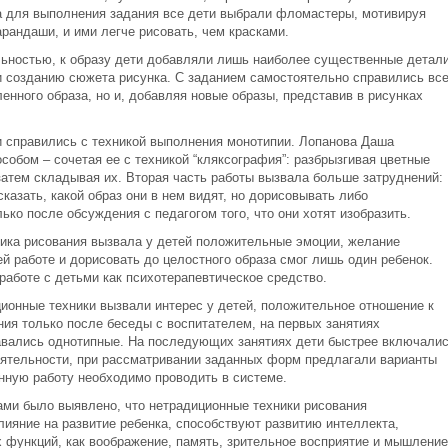
а для выполнения задания все дети выбрали фломастеры, мотивируя
арандаши, и ими легче рисовать, чем красками.
ьностью, к образу дети добавляли лишь наиболее существенные детали
 созданию сюжета рисунка. С заданием самостоятельно справились вс
ленного образа, но и, добавляя новые образы, представив в рисунках
ми справились с техникой выполнения монотипии. Лопанова Даша
обом – сочетая ее с техникой “кляксография”: разбрызгивая цветные
затем складывая их. Вторая часть работы вызвала больше затруднений:
казать, какой образ они в нем видят, но дорисовывать либо
ько после обсуждения с педагогом того, что они хотят изобразить.
ника рисования вызвала у детей положительные эмоции, желание
ей работе и дорисовать до целостного образа смог лишь один ребенок.
 работе с детьми как психотерапевтическое средство.
ионные техники вызвали интерес у детей, положительное отношение к
ния только после беседы с воспитателем, на первых занятиях
авались однотипные. На последующих занятиях дети быстрее включали
оятельности, при рассматривании заданных форм предлагали варианты
анную работу необходимо проводить в системе.
ами было выявлено, что нетрадиционные техники рисования
ияние на развитие ребенка, способствуют развитию интеллекта,
 функций, как воображение, память, зрительное восприятие и мышление