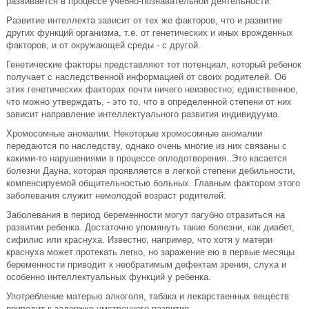
развивается в процессе учебно-познавательной деятельности.
Развитие интеллекта зависит от тех же факторов, что и развитие
других функций организма, т.е. от генетических и иных врожденных
факторов, и от окружающей среды - с другой.
Генетические факторы представляют тот потенциал, который ребенок
получает с наследственной информацией от своих родителей. Об
этих генетических факторах почти ничего неизвестно; единственное,
что можно утверждать, - это то, что в определенной степени от них
зависит направление интеллектуального развития индивидуума.
Хромосомные аномалии. Некоторые хромосомные аномалии
передаются по наследству, однако очень многие из них связаны с
какими-то нарушениями в процессе оплодотворения. Это касается
болезни Дауна, которая проявляется в легкой степени дебильности,
компенсируемой общительностью больных. Главным фактором этого
заболевания служит немолодой возраст родителей.
Заболевания в период беременности могут пагубно отразиться на
развитии ребенка. Достаточно упомянуть такие болезни, как диабет,
сифилис или краснуха. Известно, например, что хотя у матери
краснуха может протекать легко, но заражение ею в первые месяцы
беременности приводит к необратимым дефектам зрения, слуха и
особенно интеллектуальных функций у ребенка.
Употребление матерью алкоголя, табака и лекарственных веществ
приводит к задержке умственного развития.