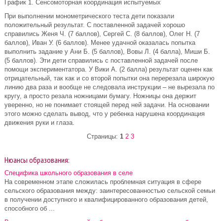
График 1. Сенсомоторная координация испытуемых
При выполнении монометрического теста дети показали
положительный результат. С поставленной задачей хорошо
справились Женя Ч. (7 баллов), Сергей С. (8 баллов), Олег Н. (7
баллов), Иван У. (6 баллов). Менее удачной оказалась попытка
выполнить задание у Ани Б. (5 баллов), Вовы Л. (4 балла), Миши Б.
(5 баллов). Эти дети справились с поставленной задачей после
помощи экспериментатора. У Вики А. (2 балла) результат оценен как
отрицательный, так как и со второй попытки она перерезала широкую
линию два раза и вообще не следовала инструкции – не вырезала по
кругу, а просто резала ножницами бумагу. Ножницы она держит
уверенно, но не понимает стоящей перед ней задачи. На основании
этого можно сделать вывод, что у ребенка нарушена координация
движения руки и глаза.
Страницы:
1
2
3
Нюансы образования:
Специфика школьного образования в селе
На современном этапе сложилась проблемная ситуация в сфере
сельского образования между: заинтересованностью сельской семьи
в получении доступного и квалифицированного образования детей,
способного об ...