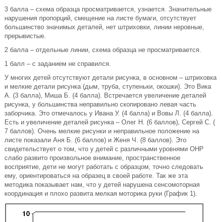
3 балла – схема образца просматривается, узнается. Значительные
нарушения пропорций, смещение на листе бумаги, отсутствует
большинство значимых деталей, нет штриховки, линии неровные,
прерывистые.
2 балла – отдельные линии, схема образца не просматривается.
1 балл – с заданием не справился.
У многих детей отсутствуют детали рисунка, в основном – штриховка
и мелкие детали рисунка (дым, труба, ступеньки, окошки). Это Вика
А. (3 балла), Миша Б. (4 балла). Встречается увеличение деталей
рисунка, у большинства неправильно скопировано левая часть
заборчика. Это отмечалось у Ивана У. (4 балла) и Вовы Л. (4 балла).
Есть и увеличение деталей рисунка – Олег Н. (6 баллов), Сергей С. (
7 баллов). Очень мелкие рисунки и неправильное положение на
листе показали Аня Б. (6 баллов) и Женя Ч. (8 баллов). Это
свидетельствует о том, что у детей с различными уровнями ОНР
слабо развито произвольное внимание, пространственное
восприятие, дети не могут работать с образцом, точно следовать
ему, ориентироваться на образец в своей работе. Так же эта
методика показывает нам, что у детей нарушена сенсомоторная
координация и плохо развита мелкая моторика руки (График 1).