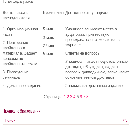
План хода урока
Деятельность
Время, мин
Деятельность учащихся
преподавателя
1. Организационная
5 мин.
Учащиеся занимают места в
часть
аудитории, приветствуют
3 мин.
преподавателя, отмечаются в
2. Повторение
журнале
27 мин.
пройденного
материала. Задает
Ответы на вопросы
5 мин.
вопросы по
Учащиеся читают подготовленные
пройденным темам
доклады, обсуждают, задают
3. Проведение
вопросы докладчикам, записывают
семинара
основные тезисы докладов.
4. Домашнее задание.
Записывают домашнее задание.
Страницы:
1
2
3
4
5
6
7
8
Нюансы образования: