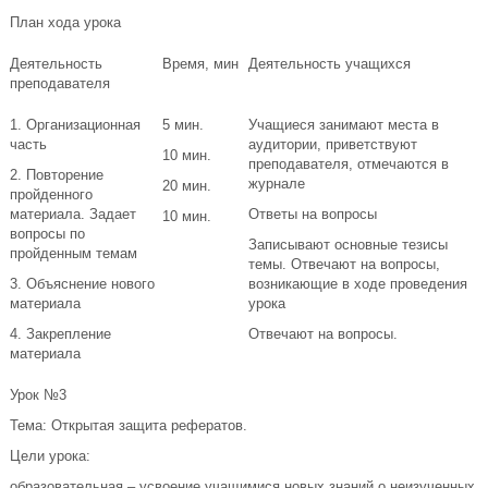
План хода урока
Деятельность
Время, мин
Деятельность учащихся
преподавателя
1. Организационная
5 мин.
Учащиеся занимают места в
часть
аудитории, приветствуют
10 мин.
преподавателя, отмечаются в
2. Повторение
журнале
20 мин.
пройденного
материала. Задает
Ответы на вопросы
10 мин.
вопросы по
Записывают основные тезисы
пройденным темам
темы. Отвечают на вопросы,
3. Объяснение нового
возникающие в ходе проведения
материала
урока
4. Закрепление
Отвечают на вопросы.
материала
Урок №3
Тема: Открытая защита рефератов.
Цели урока:
образовательная – усвоение учащимися новых знаний о неизученных