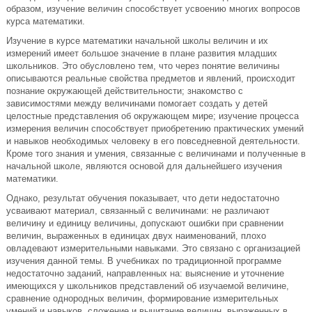
образом, изучение величин способствует усвоению многих вопросов
курса математики.
Изучение в курсе математики начальной школы величин и их
измерений имеет большое значение в плане развития младших
школьников. Это обусловлено тем, что через понятие величины
описываются реальные свойства предметов и явлений, происходит
познание окружающей действительности; знакомство с
зависимостями между величинами помогает создать у детей
целостные представления об окружающем мире; изучение процесса
измерения величин способствует приобретению практических умений
и навыков необходимых человеку в его повседневной деятельности.
Кроме того знания и умения, связанные с величинами и полученные в
начальной школе, являются основой для дальнейшего изучения
математики.
Однако, результат обучения показывает, что дети недостаточно
усваивают материал, связанный с величинами: не различают
величину и единицу величины, допускают ошибки при сравнении
величин, выраженных в единицах двух наименований, плохо
овладевают измерительными навыками. Это связано с организацией
изучения данной темы. В учебниках по традиционной программе
недостаточно заданий, направленных на: выяснение и уточнение
имеющихся у школьников представлений об изучаемой величине,
сравнение однородных величин, формирование измерительных
умений и навыков, сложение и вычитание величин, выраженных в