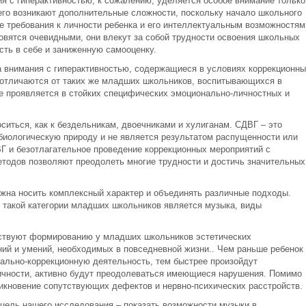
 с гиперактивностью, к сожалению, уделяется особое внимание только
него возникают дополнительные сложности, поскольку начало школьного
е требования к личности ребенка и его интеллектуальным возможностям
вятся очевидными, они влекут за собой трудности освоения школьных
сть в себе и заниженную самооценку.
внимания с гиперактивностью, содержащиеся в условиях коррекционны
 отличаются от таких же младших школьников, воспитывающихся в
е проявляется в стойких специфических эмоционально-личностных и
иться, как к бездельникам, двоечниками и хулиганам. СДВГ – это
обиологическую природу и не является результатом распущенности или
Г и безотлагательное проведение коррекционных мероприятий с
одов позволяют преодолеть многие трудности и достичь значительных
лжна носить комплексный характер и объединять различные подходы.
 такой категории младших школьников является музыка, виды
ствуют формированию у младших школьников эстетических
ний и умений, необходимых в повседневной жизни.. Чем раньше ребенок 
ально-коррекционную деятельность, тем быстрее произойдут
чности, активно будут преодолеваться имеющиеся нарушения. Помимо
икновение сопутствующих дефектов и нервно-психических расстройств.
цель нашего исследования – показать возможности музыки в