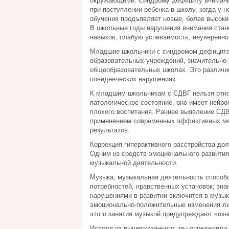
окружающими. Синдрому дефициту внимания
при поступлении ребенка в школу, когда у 
обучения предъявляет новые, более высоки
В школьные годы нарушения внимания стано
навыков, слабую успеваемость, неуверенно
Младшие школьники с синдромом дефицита 
образовательных учреждений, значительно
общеобразовательных школах. Это различи
поведенческих нарушениях.
К младшим школьникам с СДВГ нельзя относ
патологическое состояние, оно имеет нейр
плохого воспитания. Раннее выявление СДВ
применением современных эффективных мет
результатов.
Коррекция гиперактивного расстройства до
Одним из средств эмоционального развития
музыкальной деятельности.
Музыка, музыкальная деятельность способ
потребностей, нравственных установок; зна
нарушениями в развитии включится в музык
эмоционально-положительные изменения ли
этого занятия музыкой предупреждают возн
Исходя из вышесказанного, мы определили 