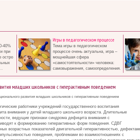
Игры в педагогическом процессе
0-40%
Тема игры в педагогическом
и при
процессе очень актуальна, игра –
е остро
мощнейшая сфера
льных
«самостоятельности» человека:
..
самовыражения, самоопределения.
звития младших школьников с гиперактивным поведением
ционального развития младших школьников с гиперактивным поведением
гические работники учреждений государственного воспитания
ита внимания у детей младшего школьного возраста. Длительные
ности, ведущие признаки синдрома дефицита внимания с
приводят к формированию гиперактивных форм поведения. СДВГ
ных возрастных показателей двигательной гиперактивностью, дефектам
импульсивностью поведения, проблемами во взаимоотношениях с