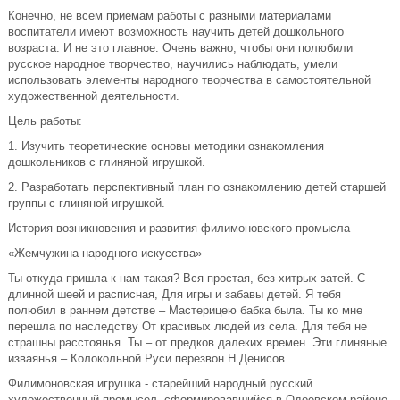
Конечно, не всем приемам работы с разными материалами
воспитатели имеют возможность научить детей дошкольного
возраста. И не это главное. Очень важно, чтобы они полюбили
русское народное творчество, научились наблюдать, умели
использовать элементы народного творчества в самостоятельной
художественной деятельности.
Цель работы:
1. Изучить теоретические основы методики ознакомления
дошкольников с глиняной игрушкой.
2. Разработать перспективный план по ознакомлению детей старшей
группы с глиняной игрушкой.
История возникновения и развития филимоновского промысла
«Жемчужина народного искусства»
Ты откуда пришла к нам такая? Вся простая, без хитрых затей. С
длинной шеей и расписная, Для игры и забавы детей. Я тебя
полюбил в раннем детстве – Мастерицею бабка была. Ты ко мне
перешла по наследству От красивых людей из села. Для тебя не
страшны расстоянья. Ты – от предков далеких времен. Эти глиняные
изваянья – Колокольной Руси перезвон Н.Денисов
Филимоновская игрушка - старейший народный русский
художественный промысел, сформировавшийся в Одоевском районе