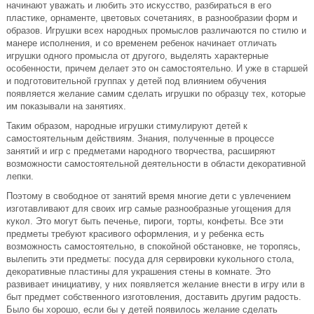
начинают уважать и любить это искусство, разбираться в его
пластике, орнаменте, цветовых сочетаниях, в разнообразии форм и
образов. Игрушки всех народных промыслов различаются по стилю и
манере исполнения, и со временем ребенок начинает отличать
игрушки одного промысла от другого, выделять характерные
особенности, причем делает это он самостоятельно. И уже в старшей
и подготовительной группах у детей под влиянием обучения
появляется желание самим сделать игрушки по образцу тех, которые
им показывали на занятиях.
Таким образом, народные игрушки стимулируют детей к
самостоятельным действиям. Знания, полученные в процессе
занятий и игр с предметами народного творчества, расширяют
возможности самостоятельной деятельности в области декоративной
лепки.
Поэтому в свободное от занятий время многие дети с увлечением
изготавливают для своих игр самые разнообразные угощения для
кукол. Это могут быть печенье, пироги, торты, конфеты. Все эти
предметы требуют красивого оформления, и у ребенка есть
возможность самостоятельно, в спокойной обстановке, не торопясь,
вылепить эти предметы: посуда для сервировки кукольного стола,
декоративные пластины для украшения стены в комнате. Это
развивает инициативу, у них появляется желание внести в игру или в
быт предмет собственного изготовления, доставить другим радость.
Было бы хорошо, если бы у детей появилось желание сделать