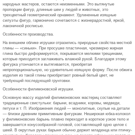
народных мастеров, остаются неизменными. Это вытянутые
пропорции фигур, длинные шеи у людей и животных, это
трехцветный геометрический орнамент. Удлиненные изящные
силуэты фигур, гармонично сочетаются с жизнерадостной, яркой,
лаконичной росписью.
Особенности производства.
На внешнем облике игрушки отразились природные свойства местной
глины — «синьки». При просушке пластичная, чрезмерно жирная
глина быстро деформируется, покрывается мелкими трещинами,
которые приходится заглаживать влажной рукой. Благодаря этому
фигурка утончается и вытягивается, приобретая
непропорциональную, но удивительно изящную форму. После обжига
изделия из такой глины приобретают ровный белый цвет, не
требующий последующей грунтовки.
Особенности филимоновской игрушки.
Основную массу изделий филимоновских мастериц составляют
традиционные свистульки: барыни, всадники, коровы, медведи,
петухи и т. П. Изображения людей — монолитные, скупые на детали
— близки древним примитивным фигуркам. Неширокая юбка-колокол
у филимоновских барынь плавно переходит в короткое узкое тело и
завершается конусообразной головой, составляющей одно целое с
шеей. В округлых руках барыня обычно держит младенца или птичку-