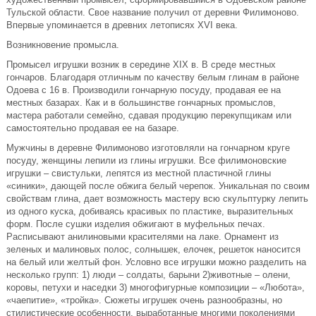
Тульской области. Свое название получил от деревни Филимоново.
Впервые упоминается в древних летописях XVI века.
Возникновение промысла.
Промысел игрушки возник в середине ХIХ в. В среде местных
гончаров. Благодаря отличным по качеству белым глинам в районе
Одоева с 16 в. Производили гончарную посуду, продавая ее на
местных базарах. Как и в большинстве гончарных промыслов,
мастера работали семейно, сдавая продукцию перекупщикам или
самостоятельно продавая ее на базаре.
Мужчины в деревне Филимоново изготовляли на гончарном круге
посуду, женщины лепили из глины игрушки. Все филимоновские
игрушки – свистульки, лепятся из местной пластичной глины
«синики», дающей после обжига белый черепок. Уникальная по своим
свойствам глина, дает возможность мастеру всю скульптурку лепить
из одного куска, добиваясь красивых по пластике, выразительных
форм. После сушки изделия обжигают в муфельных печах.
Расписывают анилиновыми красителями на лаке. Орнамент из
зеленых и малиновых полос, солнышек, елочек, решеток наносится
на белый или желтый фон. Условно все игрушки можно разделить на
несколько групп: 1) люди – солдаты, барыни 2)животные – олени,
коровы, петухи и наседки 3) многофигурные композиции – «Любота»,
«чаепитие», «тройка». Сюжеты игрушек очень разнообразны, но
стилистические особенности, выработанные многими поколениями