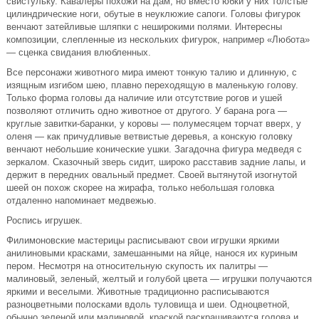
свистульку. Кавалеры похожи на дам, но вместо юбки у них толстые
цилиндрические ноги, обутые в неуклюжие сапоги. Головы фигурок
венчают затейливые шляпки с неширокими полями. Интересны
композиции, слепленные из нескольких фигурок, например «Любота»
— сценка свидания влюбленных.
Все персонажи животного мира имеют тонкую талию и длинную, с
изящным изгибом шею, плавно переходящую в маленькую голову.
Только форма головы да наличие или отсутствие рогов и ушей
позволяют отличить одно животное от другого. У барана рога —
круглые завитки-баранки, у коровы — полумесяцем торчат вверх, у
оленя — как причудливые ветвистые деревья, а конскую головку
венчают небольшие конические ушки. Загадочна фигура медведя с
зеркалом. Сказочный зверь сидит, широко расставив задние лапы, и
держит в передних овальный предмет. Своей вытянутой изогнутой
шеей он похож скорее на жирафа, только небольшая головка
отдаленно напоминает медвежью.
Роспись игрушек.
Филимоновские мастерицы расписывают свои игрушки яркими
анилиновыми красками, замешанными на яйце, нанося их куриным
пером. Несмотря на относительную скупость их палитры —
малиновый, зеленый, желтый и голубой цвета — игрушки получаются
яркими и веселыми. Животные традиционно расписываются
разноцветными полосками вдоль туловища и шеи. Одноцветной,
обычно зеленой или малиновой, краской раскрашиваются голова и