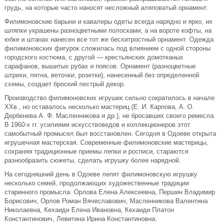
грудь, на которые часто наносят несложный аляповатый орнамент.
Филимоновские барыни и кавалеры одеты всегда нарядно и ярко, их
шляпки украшены разноцветными полосками, а на вороте кофты, на
юбке и штанах нанесен все тот же бесхитростный орнамент. Одежда
филимоновских фигурок сложилась под влиянием с одной стороны
городского костюма, с другой — крестьянских домотканых
сарафанов, вышитых рубах и поясов. Орнамент (разноцветные
штрихи, пятна, веточки, розетки), нанесенный без определенной
схемы, создает броский пестрый декор.
Производство филимоновских игрушек сильно сократилось в начале
ХХв., но оставалось несколько мастериц (Е. И. Карпова, А. О.
Дербенева А. Ф. Масленникова и др.), не бросавших своего ремесла.
В 1960-х гг. усилиями искусствоведов и коллекционеров этот
самобытный промысел был восстановлен. Сегодня в Одоеве открыта
игрушечная мастерская. Современные филимоновские мастерицы,
сохраняя традиционные приемы лепки и росписи, стараются
разнообразить сюжеты, сделать игрушку более нарядной.
На сегодняшний день в Одоеве лепят филимоновскую игрушку
несколько семей, продолжающих художественные традиции
старинного промысла: Орлова Елена Алексеевна, Першин Владимир
Борисович, Орлов Роман Вячеславович, Масленникова Валентина
Николаевна, Кехаиди Елена Ивановна, Кехаиди Платон
Константинович, Левитина Ирина Константиновна.