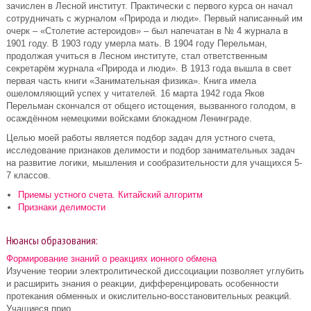
зачислен в Лесной институт. Практически с первого курса он начал
сотрудничать с журналом «Природа и люди». Первый написанный им
очерк – «Столетие астероидов» – был напечатан в № 4 журнала в
1901 году. В 1903 году умерла мать. В 1904 году Перельман,
продолжая учиться в Лесном институте, стал ответственным
секретарём журнала «Природа и люди». В 1913 года вышла в свет
первая часть книги «Занимательная физика». Книга имела
ошеломляющий успех у читателей. 16 марта 1942 года Яков
Перельман скончался от общего истощения, вызванного голодом, в
осаждённом немецкими войсками блокадном Ленинграде.
Целью моей работы является подбор задач для устного счета,
исследование признаков делимости и подбор занимательных задач
на развитие логики, мышления и сообразительности для учащихся 5-
7 классов.
Приемы устного счета. Китайский алгоритм
Признаки делимости
Нюансы образования:
Формирование знаний о реакциях ионного обмена
Изучение теории электролитической диссоциации позволяет углубить
и расширить знания о реакции, дифференцировать особенности
протекания обменных и окислительно-восстановительных реакций.
Учащиеся прио ...