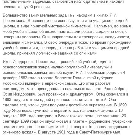
поставленными задачами, становятся наблюдательней и находят
несколько путей решения.
Большинство занимательных задач мы находим в книгах Я.И.
Перельмана. В основном они используются для учащихся средней
школы, в виде приятной умственной гимнастики. Например, во время
моей учебы в средней школе, нам давали решать задачи на счет, с
неверным условием. Они направлены для тренировки находчивости,
внимания и смекалки. В свою очередь я тоже, во время прохождения
учебной практики и, непосредственно работая с учащимися средней
школы, применял логические задания со спичками.
Яков Исидорович Перельман – российский учёный, один из
основоположников жанра научно-популярной литературы и
основоположник занимательной науки. Я.И. Перельман родился 4
декабря 1882 года в городе Белосток Гродненской губернии
Российской империи в еврейской семье. Его отец работал
счетоводом, мать преподавала в начальных классах. Родной брат,
Осип Исидорович, был прозаиком и драматургом. Отец скончался в
1883 году, и матери одной пришлось воспитывать детей. Она
сделала всё, чтобы дети получили достойное образование. В 1890
году Яков пошёл учиться в первый класс начальной школы, а 18
августа 1895 года поступил в Белостокское реальное училище. 23
сентября 1899 года он опубликовал в газете «Гродненские губернские
ведомости» под псевдонимом «Я. П.» очерк «По поводу ожидаемого
огненного дождя». В августе 1901 года в Санкт-Петербурге был