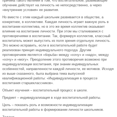
причина такого явления в том, что воспитательное, развивающее
обучение действует на личность не непосредственно, а через
«внутренние условия» ее развития.
Но вместе с этим каждый школьник развивается в обществе, а
конкретнее, в коллективе. Каждая личность играет важную роль в
воспитании коллектива, но в это же время коллектив оказывает
влияние на воспитание личности. При этом мы сталкиваемся с
противоречиями в воспитании. Так, формируя коллектив, классный
воспитатель может выпустить из поля зрения отдельную личность.
Это можно исправить, если в воспитательной работе будет
реализован принцип индивидуального подхода. Другим
противоречием является «борьба» между «хочу» и «надо», между
«хочу» и «могу». Преодоление этого противоречия возможно при
индивидуализации воспитания, при знании индивидуальных
особенностей, направленности каждой личности, ее мотивов. Исходя
из выше сказанного, была выбрана тема выпускной
квалификационной работы: «Индивидуализация в процессе
воспитания старшеклассников».
Объект изучения – воспитательный процесс в школе.
Предмет – индивидуализация в ходе воспитательной работы.
Цель – показать роль и возможности индивидуализации
воспитательной работы в формировании личности школьников.
Задачи: