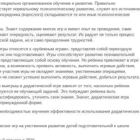
 специально организованное обучение и развитие. Правильно
бствует нормальному психологическому развитию, служит его источником
посредника (взрослого) складываются те или иные психологические
ты. Знают содержание многих игр и имеют опыт их проведения, сами
вают очередность, оценивают результат. Их радует не только процесс
кой задачи, но и само преодоление трудностей.
 игры относятся к «рубежным играм», представляя собой переходную
рую они подготавливают. Игры способствуют развитию познавательной
 представляющих собой основу обучения. Но ребенка привлекает в игре
на, а возможность проявить активность, выполнить игровые действия,
и участник игры не овладеет знаниями, умственными операциями,
 не сможет успешно выполнить игровые действия, добиться результата.
 выигрыш в дидактической игре зависит от того, насколько ребенок
туются ее обучающей задачей. Это побуждает ребенка быть
ссифицировать, уточнять свои знания. Значит, дидактическая игра
непринужденной форме.
необходимостью изучения эффективности использования дидактических
еских игр на умственное развитие детей подготовительной к школе