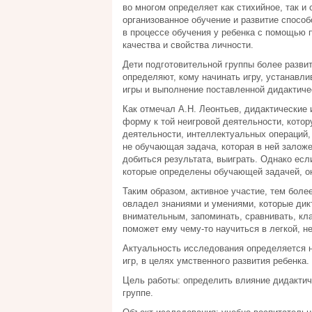
во многом определяет как стихийное, так и
организованное обучение и развитие спосо
в процессе обучения у ребенка с помощью 
качества и свойства личности.
Дети подготовительной группы более разви
определяют, кому начинать игру, устанавли
игры и выполнение поставленной дидактичес
Как отмечал А.Н. Леонтьев, дидактические
форму к той неигровой деятельности, кото
деятельности, интеллектуальных операций,
не обучающая задача, которая в ней заложе
добиться результата, выиграть. Однако есл
которые определены обучающей задачей, он
Таким образом, активное участие, тем более
овладел знаниями и умениями, которые дик
внимательным, запоминать, сравнивать, кла
поможет ему чему-то научиться в легкой, 
Актуальность исследования определяется 
игр, в целях умственного развития ребенка.
Цель работы: определить влияние дидактич
группе.