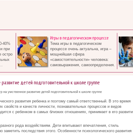
Игры в педагогическом процессе
0-40%
Тема игры в педагогическом
и при
процессе очень актуальна, игра –
е остро
мощнейшая сфера
льных
«самостоятельности» человека:
..
самовыражения, самоопределения.
е развитие детей подготовительной к школе группе
р на умственное развитие детей подготовительной к школе группе
ческого развития ребенка и поэтому самый ответственный. В это время
х свойств и качеств личности, познавательных процессов и видов
одится с ребенком в самых близких отношениях, принимает в его развити
разного рода воздействиям. Дети впитывают впечатления, стиль
но заметить последствия этого. Особенности психологического развития