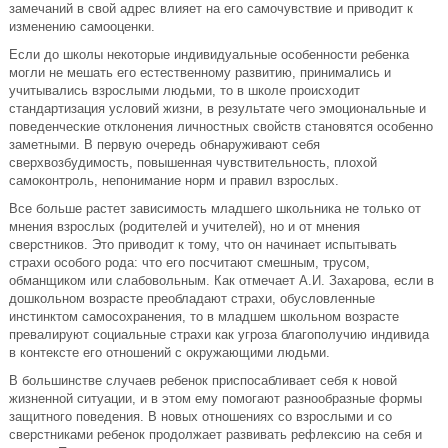
замечаний в свой адрес влияет на его самочувствие и приводит к
изменению самооценки.
Если до школы некоторые индивидуальные особенности ребенка
могли не мешать его естественному развитию, принимались и
учитывались взрослыми людьми, то в школе происходит
стандартизация условий жизни, в результате чего эмоциональные и
поведенческие отклонения личностных свойств становятся особенно
заметными. В первую очередь обнаруживают себя
сверхвозбудимость, повышенная чувствительность, плохой
самоконтроль, непонимание норм и правил взрослых.
Все больше растет зависимость младшего школьника не только от
мнения взрослых (родителей и учителей), но и от мнения
сверстников. Это приводит к тому, что он начинает испытывать
страхи особого рода: что его посчитают смешным, трусом,
обманщиком или слабовольным. Как отмечает А.И. Захарова, если в
дошкольном возрасте преобладают страхи, обусловленные
инстинктом самосохранения, то в младшем школьном возрасте
превалируют социальные страхи как угроза благополучию индивида
в контексте его отношений с окружающими людьми.
В большинстве случаев ребенок приспосабливает себя к новой
жизненной ситуации, и в этом ему помогают разнообразные формы
защитного поведения. В новых отношениях со взрослыми и со
сверстниками ребенок продолжает развивать рефлексию на себя и