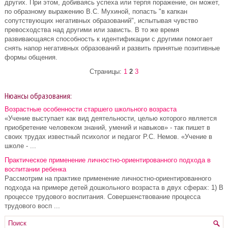
других. При этом, добиваясь успеха или терпя поражение, он может,
по образному выражению В.С. Мухиной, попасть "в капкан
сопутствующих негативных образований", испытывая чувство
превосходства над другими или зависть. В то же время
развивающаяся способность к идентификации с другими помогает
снять напор негативных образований и развить принятые позитивные
формы общения.
Страницы:
1
2
3
Нюансы образования:
Возрастные особенности старшего школьного возраста
«Учение выступает как вид деятельности, целью которого является
приобретение человеком знаний, умений и навыков» - так пишет в
своих трудах известный психолог и педагог Р.С. Немов. «Учение в
школе - ...
Практическое применение личностно-ориентированного подхода в
воспитании ребенка
Рассмотрим на практике применение личностно-ориентированного
подхода на примере детей дошкольного возраста в двух сферах: 1) В
процессе трудового воспитания. Совершенствование процесса
трудового восп ...