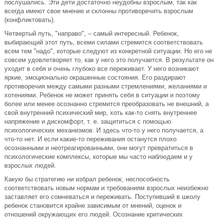
послушались. Эти дети достаточно неудобны взрослым, так как
всегда имеют свое мнение и склонны противоречить взрослым
(конфликтовать).
Четвертый путь, "направо", – самый интересный. Ребенок,
выбирающий этот путь, всеми силами стремится соответствовать
всем тем "надо", которые следуют из конкретной ситуации. Но его не
совсем удовлетворяет то, как у него это получается. В результате он
уходит в себя и очень глубоко все переживает. У него возникают
яркие, эмоционально окрашенные состояния. Его раздирают
противоречия между самыми разными стремлениями, желаниями и
хотениями. Ребенок не может принять себя в ситуации и поэтому
более или менее осознанно стремится преобразовать не внешний, а
свой внутренний психический мир, хоть как-то снять внутреннее
напряжение и дискомфорт, т. е. защититься с помощью
психологических механизмов. И здесь что-то у него получается, а
что-то нет. И если какие-то переживания останутся плохо
осознанными и неотреагированными, они могут превратиться в
психологические комплексы, которые мы часто наблюдаем и у
взрослых людей.
Какую бы стратегию ни избрал ребенок, неспособность
соответствовать новым нормам и требованиям взрослых неизбежно
заставляет его сомневаться и переживать. Поступивший в школу
ребенок становится крайне зависимым от мнений, оценок и
отношений окружающих его людей. Осознание критических