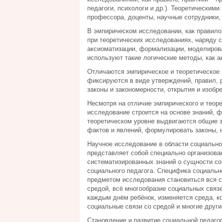
педагоги, психологи и др.). Теоретически
профессора, доценты, научные сотрудники,
В эмпирическом исследовании, как правило,
при теоретических исследованиях, наряду 
аксиоматизации, формализации, моделирова
используют такие логические методы, как ан
Отличаются эмпирическое и теоретическое 
фиксируются в виде утверждений, правил, р
законы и закономерности, открытия и изобре
Несмотря на отличие эмпирического и теоре
исследование строится на основе знаний, 
теоретическом уровне выдвигаются общие 
фактов и явлений, формулировать законы, 
Научное исследование в области социально
представляет собой специально организова
систематизированных знаний о сущности со
социального педагога. Специфика социально
предметом исследования становиться вся 
средой, всё многообразие социальных связ
каждым днём ребёнок, изменяется среда, ко
социальные связи со средой и многие други
Становление и развитие социальной педаго