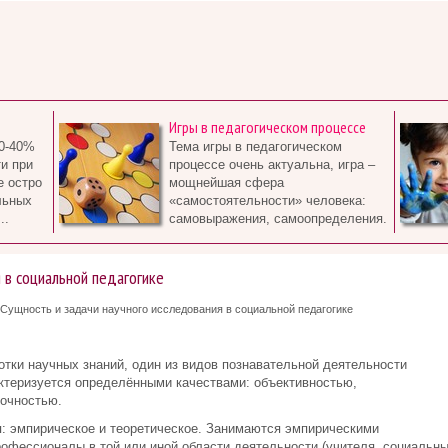
Игры в педагогическом процессе
0-40%
Тема игры в педагогическом
и при
процессе очень актуальна, игра –
е остро
мощнейшая сфера
льных
«самостоятельности» человека:
..
самовыражения, самоопределения.
 в социальной педагогике
Сущность и задачи научного исследования в социальной педагогике
отки научных знаний, один из видов познавательной деятельности
ктеризуется определёнными качествами: объективностью,
точностью.
: эмпирическое и теоретическое. Занимаются эмпирическими
рофессионалы в той или иной области деятельности (учителя, социальн