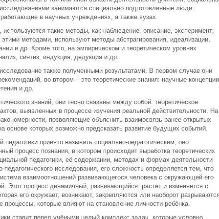
ми исследованиями занимаются специально подготовленные люди:
 работающие в научных учреждениях, а также вузах.
 используются такие методы, как наблюдение, описание, эксперимент;
с этими методами, используют методы абстрагирования, идеализации,
нии и др. Кроме того, на эмпирическом и теоретическом уровнях
ализ, синтез, индукция, дедукция и.др.
исследование также полученными результатами. В первом случае они
екомендаций, во втором – это теоретические знания: научные концепции
тения и др.
тического знаний, они тесно связаны между собой: теоретическое
фактов, выявленных в процессе изучения реальной действительности. На
закономерности, позволяющие объяснить взаимосвязь ранее открытых
на основе которых возможно предсказать развитие будущих событий.
й педагогики принято называть социально-педагогическим; оно
нный процесс познания, в котором происходит выработка теоретических
циальной педагогики, её содержании, методах и формах деятельности
-педагогического исследования, его сложность определяется тем, что
система взаимоотношений развивающегося человека с окружающей его
ей. Этот процесс динамичный, развивающийся: растёт и изменяется с
торая его окружает, возникают, закрепляются или наоборот разрываютс
е процессы, которые влияют на становление личности ребёнка.
гики ставит перед учёными целый комплекс задач, которые условно