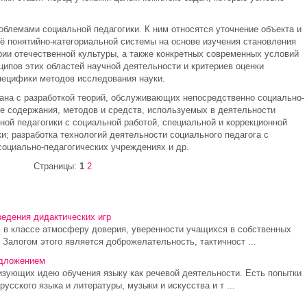
облемами социальной педагогики. К ним относятся уточнение объекта и
ё понятийно-категориальной системы на основе изучения становления
рии отечественной культуры, а также конкретных современных условий
ипов этих областей научной деятельности и критериев оценки
пецифики методов исследования науки.
ана с разработкой теорий, обслуживающих непосредственно социально-
е содержания, методов и средств, используемых в деятельности
ной педагогики с социальной работой, специальной и коррекционной
ки; разработка технологий деятельности социального педагога с
социально-педагогических учреждениях и др.
Страницы:
1
2
ведения дидактических игр
ь в классе атмосферу доверия, уверенности учащихся в собственных
Залогом этого является доброжелательность, тактичност ...
едложением
изующих идею обучения языку как речевой деятельности. Есть попытки
усского языка и литературы, музыки и искусства и т ...