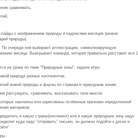
ение сравнивать;
тей;
лайды с изображением природы и надписями месяцев (можно
рей природы).
. По очереди они выбирают иллюстрацию, символизирующую
ванию месяца. Выигрывает команда, которая правильно расставит все 1
ся на уроке по теме "Природные зоны", задачи игры:
ивой природе разных континентов;
елей живой природы и фауны по странам и природным зонам;
ние рассуждать, сравнивать, высказывать свои мысли.
которых наклеены или нарисованы особенные признаки определенной
ения материков.
ределить в какую страну(континент) или в какую природную зону надо
ределит куда надо "отправить" письмо, он должен подойти к доске и
ойти".
ры :