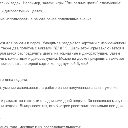
еских задач. Например, задачи игры "Эти разные цветы" следующие:
 и дикорастущих цветах;
ие использовать в работе ранее полученные знания;
ься для работы в парах. Учащимся раздаются карточки с изображением
также два полотна с буквами "Д" и "К". Цель этой игры заключается в
едлагается распределить цветы на комнатные и дикорастущие. Затем
сли к комнатным и дикорастущим. Можно на доске прикрепить такие же
 прикреплять по одной карточке под нужной буквой.
 о днях недели;
, умение использовать в работе ранее полученные знания, умение
ям раздаются карточки с надписями дней недели. За несколько минут он
ни недели. Выигрывает тот, кто быстрее расставит правильно все дни
:
енах года, месяцах и их последовательности;