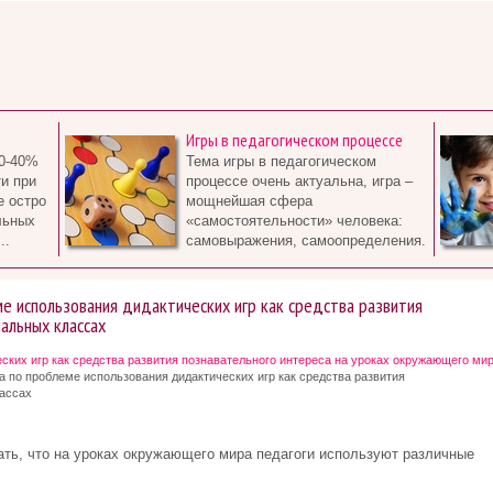
Игры в педагогическом процессе
0-40%
Тема игры в педагогическом
и при
процессе очень актуальна, игра –
е остро
мощнейшая сфера
льных
«самостоятельности» человека:
..
самовыражения, самоопределения.
е использования дидактических игр как средства развития
чальных классах
ских игр как средства развития познавательного интереса на уроках окружающего ми
а по проблеме использования дидактических игр как средства развития
лассах
ать, что на уроках окружающего мира педагоги используют различные