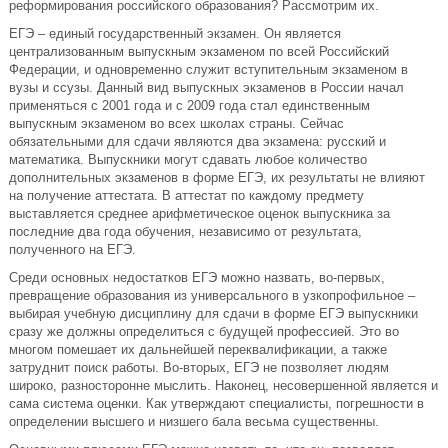
реформирования российского образования? Рассмотрим их.
ЕГЭ – единый государственный экзамен. Он является
централизованным выпускным экзаменом по всей Российский
Федерации, и одновременно служит вступительным экзаменом в
вузы и ссузы. Данный вид выпускных экзаменов в России начал
применяться с 2001 года и с 2009 года стал единственным
выпускным экзаменом во всех школах страны. Сейчас
обязательными для сдачи являются два экзамена: русский и
математика. Выпускники могут сдавать любое количество
дополнительных экзаменов в форме ЕГЭ, их результаты не влияют
на получение аттестата. В аттестат по каждому предмету
выставляется среднее арифметическое оценок выпускника за
последние два года обучения, независимо от результата,
полученного на ЕГЭ.
Среди основных недостатков ЕГЭ можно назвать, во-первых,
превращение образования из универсального в узкопрофильное –
выбирая учебную дисциплину для сдачи в форме ЕГЭ выпускники
сразу же должны определиться с будущей профессией. Это во
многом помешает их дальнейшей переквалификации, а также
затруднит поиск работы. Во-вторых, ЕГЭ не позволяет людям
широко, разносторонне мыслить. Наконец, несовершенной является и
сама система оценки. Как утверждают специалисты, погрешности в
определении высшего и низшего бала весьма существенны.