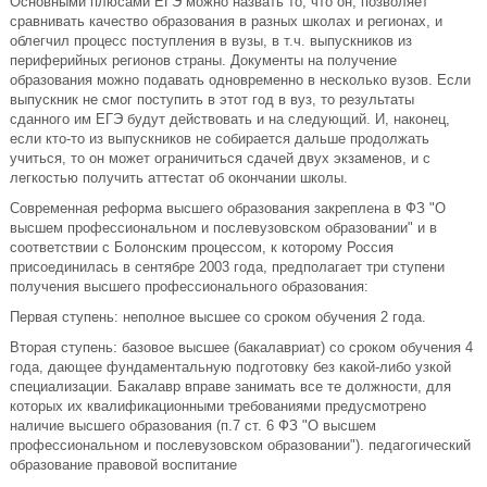
Основными плюсами ЕГЭ можно назвать то, что он, позволяет
сравнивать качество образования в разных школах и регионах, и
облегчил процесс поступления в вузы, в т.ч. выпускников из
периферийных регионов страны. Документы на получение
образования можно подавать одновременно в несколько вузов. Если
выпускник не смог поступить в этот год в вуз, то результаты
сданного им ЕГЭ будут действовать и на следующий. И, наконец,
если кто-то из выпускников не собирается дальше продолжать
учиться, то он может ограничиться сдачей двух экзаменов, и с
легкостью получить аттестат об окончании школы.
Современная реформа высшего образования закреплена в ФЗ "О
высшем профессиональном и послевузовском образовании" и в
соответствии с Болонским процессом, к которому Россия
присоединилась в сентябре 2003 года, предполагает три ступени
получения высшего профессионального образования:
Первая ступень: неполное высшее со сроком обучения 2 года.
Вторая ступень: базовое высшее (бакалавриат) со сроком обучения 4
года, дающее фундаментальную подготовку без какой-либо узкой
специализации. Бакалавр вправе занимать все те должности, для
которых их квалификационными требованиями предусмотрено
наличие высшего образования (п.7 ст. 6 ФЗ "О высшем
профессиональном и послевузовском образовании"). педагогический
образование правовой воспитание