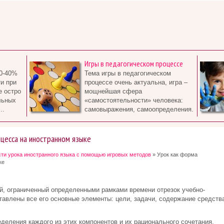
Игры в педагогическом процессе
0-40%
Тема игры в педагогическом
и при
процессе очень актуальна, игра –
е остро
мощнейшая сфера
льных
«самостоятельности» человека:
..
самовыражения, самоопределения.
цесса на иностранном языке
и урока иностранного языка с помощью игровых методов
» Урок как форма
ке
ый, ограниченный определенными рамками времени отрезок учебно-
тавлены все его основные элементы: цели, задачи, содержание средства
еделения каждого из этих компонентов и их рационального сочетания.