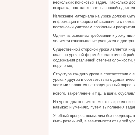
нескольких поисковых задач. Насколько до
возраста, настолько важны способы деятель
Изложение материала на уроке должно быть
информация в форме объяснения и с помощ
постановки учителем проблемы и раскрытия
Одним из основных требований к уроку явл
является ознакомление учащихся с доступ
Существенной стороной урока является инд
классно-урочной формой коллективной работ
содержания различной степени сложности, 
поручение;
Структура каждого урока в соответствии с е
урока к другой в соответствии с дидактиче
частями являются не традиционный опрос, 
нового, закрепление и т.д., а шаги, обусла
На уроке должно иметь место закрепление 
навыках и умениях, путем выполнения задан
Учебный процесс немыслим без неоднократн
быть различной, в зависимости от целей уро