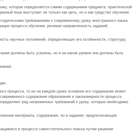
фику, которая определяется самим содержанием предмета, практической
анный язык выступает не только как цель, но и как средство обучения.
тодическими требованиями к современному уроку иностранного языка
ация процесса обучения, речевая направленность заданий,
ность научных положений, определяющих его особенности, структуру,
нания должны быть усвоены, но и на каком уровне они должны быть
инания;
ции.
бного процесса, то не на каждом уроке основное его содержание может
 современного содержания образования и закономерности процесса
 определяют ряд непременных требований к уроку, которые необходимо
ложение материала, содержания, но и задания, предполагающие
чащимися в процессе самостоятельного поиска путем решения