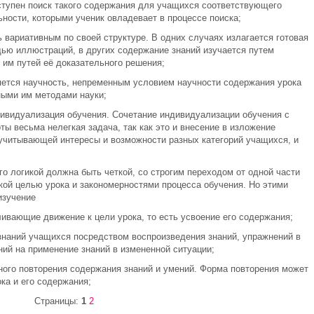
ступен поиск такого содержания для учащихся соответствующего
ности, которыми ученик овладевает в процессе поиска;
 вариативным по своей структуре. В одних случаях излагается готовая
ью иллюстраций, в других содержание знаний изучается путем
 им путей её доказательного решения;
яется научность, непременным условием научности содержания урока
ными им методами науки;
ивидуализация обучения. Сочетание индивидуализации обучения с
ы весьма нелегкая задача, так как это и внесение в изложение
учитывающей интересы и возможности разных категорий учащихся, и
го логикой должна быть четкой, со строгим переходом от одной части
ской целью урока и закономерностями процесса обучения. Но этими
изучение
вливающие движение к цели урока, то есть усвоение его содержания;
знаний учащихся посредством воспроизведения знаний, упражнений в
ий на применение знаний в измененной ситуации;
ого повторения содержания знаний и умений. Форма повторения может
ка и его содержания;
Страницы:
1
2