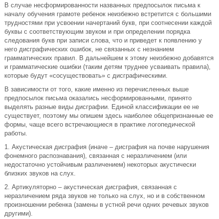
В случае несформированности названных предпосылок письма к
началу обучения грамоте ребенок неизбежно встретится с большими
трудностями при усвоении начертаний букв, при соотнесении каждой
буквы с соответствующим звуком и при определении порядка
следования букв при записи слова, что и приведет к появлению у
него дисграфических ошибок, не связанных с незнанием
грамматических правил. В дальнейшем к этому неизбежно добавятся
и грамматические ошибки (таким детям труднее усваивать правила),
которые будут «сосуществовать» с дисграфическими.
В зависимости от того, какие именно из перечисленных выше
предпосылок письма оказались несформированными, принято
выделять разные виды дисграфии. Единой классификации ее не
существует, поэтому мы опишем здесь наиболее общепризнанные ее
формы, чаще всего встречающиеся в практике логопедической
работы.
1. Акустическая дисграфия (иначе – дисграфия на почве нарушения
фонемного распознавания), связанная с неразличением (или
недостаточно устойчивым различением) некоторых акустически
близких звуков на слух.
2. Артикуляторно – акустическая дисграфия, связанная с
неразличением ряда звуков не только на слух, но и в собственном
произношении ребенка (замены в устной речи одних речевых звуков
другими).