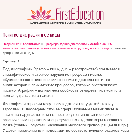
Понятие дисграфии и ее виды
Педагогика и воспитание
»
Предупреждение дисграфии у детей с общим
недоразвитием речи в условиях логопедической группы детского сада
» Понятие
дисграфии и ее виды
Страница 1
Под дисграфией (графо – пишу, дис – расстройство) понимается
специфическое и стойкое нарушение процесса письма,
обусловленное отклонениями от нормы в деятельности тех
анализаторов и психических процессов, которые обеспечивают
письмо. Аграфия – полная неспособность овладеть письмом или
полная утрата этого навыка.
Дисграфия и аграфия могут наблюдаться как у детей, так и у
взрослых. В последнем случае сформированный навык письма
частично нарушается или полностью утрачивается в связи с
органическим поражением определенных отделов коры головного
мозга (травмы, опухоли, нарушения мозгового кровообращения и пр.).
У детей поражение или недоразвитие соответствующих отделов коры