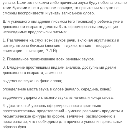
узнано. Если же по каким-либо причинам звуки будут обозначены не
теми буквами и не в должном порядке, то при чтении мы уже не
сможем воспроизвести и узнать записанное слово.
Для успешного овладения письмом (его техникой) у ребенка уже в
дошкольном возрасте должны быть сформированы следующие
необходимые предпосылки письма:
1. Различение на слух всех звуков речи, включая акустически и
артикуляторно близкие (звонкие – глухие, мягкие – твердые,
свистящие – шипящие, Р-Л-Й).
2. Правильное произношение всех речевых звуков.
3. Владение простейшими видами анализа, доступными детям
дошкольного возраста, а именно:
выделение звука на фоне слова;
определение места звука в слове (начало, середина, конец);
выделение ударного гласного звука из начала и конца слова.
4. Достаточный уровень сформированности зрительно-
пространственных представлений – умение различать предметы и
геометрические фигуры по форме, величине, расположению в
пространстве, что необходимо для прочного усвоения зрительных
образов букв.