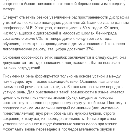
чаще всего бывает связано с патологией беременности или родов у
матери.
Следует отметить резкое увеличение распространенности дисграфии
у детей за несколько последних десятилетий. Если согласно данным
профессора М.Е. Хватцева, относящимся к 50-м годам XX века,
число учащихся с дисграфией в массовых школах Ленинграда
составляло около 6%, то теперь даже к концу третьего года
обучения, несмотря на проводимую с детьми начиная с 1-го класса
логопедическую работу, эта цифра достигает 37%.
Основная особенность этих ошибок заключается в следующем: они
допускаются там, где написание слов, казалось бы, не вызывает
никаких затруднений.
Письменная речь формируется только на основе устной и между
ними существует тесное взаимодействие. Основное назначение
письменной речи состоит в том, чтобы как можно точнее передать
устную речь. Для обеспечения такой возможности в языке имеется
целая система письменных знаков (букв), каждый из которых
соответствует вполне определенному звуку устной речи. Поэтому в
процессе письма мы должны каждый слышимый (или мысленно
представляемый) звук речи обозначить нужной буквой, строго
сохраняя, к тому же, их последовательность. Только при этом
условии записанное в виде буквенных знаков слово при чтении
может быть вновь переведено в последовательность звуков и