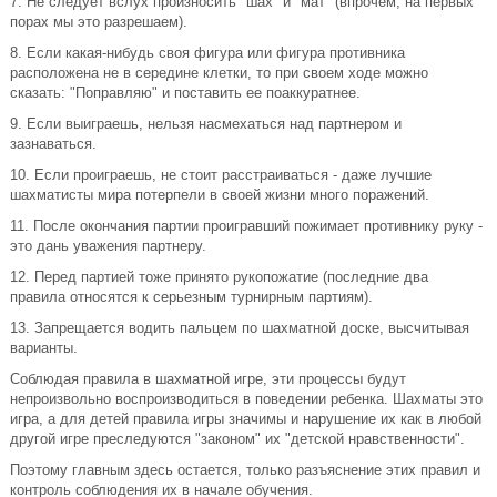
7. Не следует вслух произносить "шах" и "мат" (впрочем, на первых
порах мы это разрешаем).
8. Если какая-нибудь своя фигура или фигура противника
расположена не в середине клетки, то при своем ходе можно
сказать: "Поправляю" и поставить ее поаккуратнее.
9. Если выиграешь, нельзя насмехаться над партнером и
зазнаваться.
10. Если проиграешь, не стоит расстраиваться - даже лучшие
шахматисты мира потерпели в своей жизни много поражений.
11. После окончания партии проигравший пожимает противнику руку -
это дань уважения партнеру.
12. Перед партией тоже принято рукопожатие (последние два
правила относятся к серьезным турнирным партиям).
13. Запрещается водить пальцем по шахматной доске, высчитывая
варианты.
Соблюдая правила в шахматной игре, эти процессы будут
непроизвольно воспроизводиться в поведении ребенка. Шахматы это
игра, а для детей правила игры значимы и нарушение их как в любой
другой игре преследуются "законом" их "детской нравственности".
Поэтому главным здесь остается, только разъяснение этих правил и
контроль соблюдения их в начале обучения.