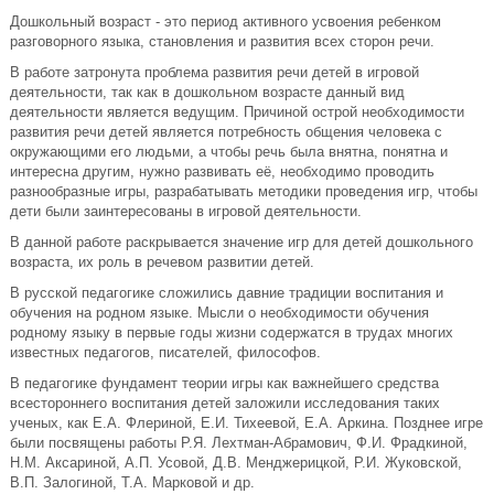
Дошкольный возраст - это период активного усвоения ребенком
разговорного языка, становления и развития всех сторон речи.
В работе затронута проблема развития речи детей в игровой
деятельности, так как в дошкольном возрасте данный вид
деятельности является ведущим. Причиной острой необходимости
развития речи детей является потребность общения человека с
окружающими его людьми, а чтобы речь была внятна, понятна и
интересна другим, нужно развивать её, необходимо проводить
разнообразные игры, разрабатывать методики проведения игр, чтобы
дети были заинтересованы в игровой деятельности.
В данной работе раскрывается значение игр для детей дошкольного
возраста, их роль в речевом развитии детей.
В русской педагогике сложились давние традиции воспитания и
обучения на родном языке. Мысли о необходимости обучения
родному языку в первые годы жизни содержатся в трудах многих
известных педагогов, писателей, философов.
В педагогике фундамент теории игры как важнейшего средства
всестороннего воспитания детей заложили исследования таких
ученых, как Е.А. Флериной, Е.И. Тихеевой, Е.А. Аркина. Позднее игре
были посвящены работы Р.Я. Лехтман-Абрамович, Ф.И. Фрадкиной,
Н.М. Аксариной, А.П. Усовой, Д.В. Менджерицкой, Р.И. Жуковской,
В.П. Залогиной, Т.А. Марковой и др.