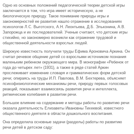
Одно из основных положений педагогической теории детской игры
заключается в том, что игра имеет историческую, а не
биологическую природу. Такое понимание природы игры и
закономерностей ее развития нашло отражение в исследованиях
психологов Л.С. Выготского, А.Н. Леонтьева, Д.Б. Эльконина, А.В.
Запорожца и их последователей. Ученые считают, что детские игры
стихийно, но закономерно возникли как отражение трудовой и
общественной деятельности взрослых людей.
Широкую известность получили труды Ефима Ароновича Аркина. Он
считал речевое общение детей со взрослыми источником познания
маленьким ребенком окружающего мира. В монографии «Ребенок от
года до четырех лет» (1931), а также в ряде статей Аркин
прослеживает изменение словаря и грамматических форм детской
речи; опираясь на труды И.П. Павлова, В.М. Бехтерева, объясняет
психофизиологические механизмы речи, природу первых голосовых
реакций, показывает взаимосвязь развития речи и интеллекта,
ритмические колебания в развитии речи.
Большое влияние на содержание и методы работы по развитию речи
оказала деятельность Елизаветы Ивановны Тихеевой, известного
общественного деятеля в области дошкольного воспитания.
Она определила основные задачи (разделы) работы по развитию
речи детей в детском саду: