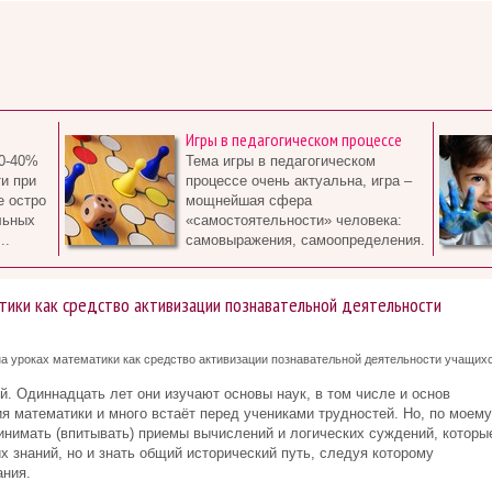
Игры в педагогическом процессе
0-40%
Тема игры в педагогическом
и при
процессе очень актуальна, игра –
е остро
мощнейшая сфера
льных
«самостоятельности» человека:
..
самовыражения, самоопределения.
тики как средство активизации познавательной деятельности
а уроках математики как средство активизации познавательной деятельности учащих
. Одиннадцать лет они изучают основы наук, в том числе и основ
я математики и много встаёт перед учениками трудностей. Но, по моему
нимать (впитывать) приемы вычислений и логических суждений, которы
 знаний, но и знать общий исторический путь, следуя которому
ания.