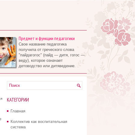
Предмет и функции педагогики
Свое название педагогика
получила от греческого слова
"пайдагогос" (пайд — дитя, гогос —
веду), которое означает
детоводство или дитяведение.
КАТЕГОРИИ
ся
Главная
е
Коллектив как воспитательная
система