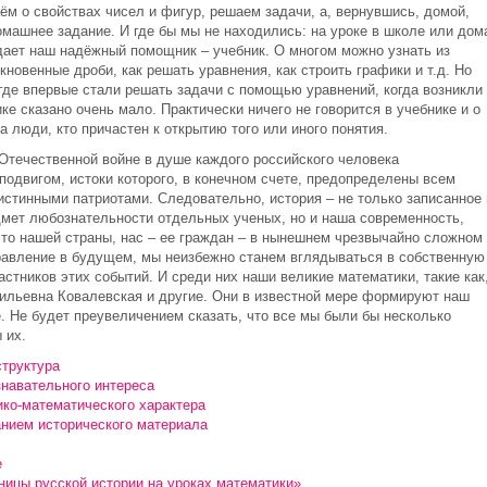
м о свойствах чисел и фигур, решаем задачи, а, вернувшись, домой,
машнее задание. И где бы мы не находились: на уроке в школе или дом
ает наш надёжный помощник – учебник. О многом можно узнать из
новенные дроби, как решать уравнения, как строить графики и т.д. Но
 где впервые стали решать задачи с помощью уравнений, когда возникли
ке сказано очень мало. Практически ничего не говорится в учебнике и о
за люди, кто причастен к открытию того или иного понятия.
Отечественной войне в душе каждого российского человека
одвигом, истоки которого, в конечном счете, предопределены всем
стинными патриотами. Следовательно, история – не только записанное 
едмет любознательности отдельных ученых, но и наша современность,
то нашей страны, нас – ее граждан – в нынешнем чрезвычайно сложном
равление в будущем, мы неизбежно станем вглядываться в собственную
астников этих событий. И среди них наши великие математики, такие как
ильевна Ковалевская и другие. Они в известной мере формируют наш
. Не будет преувеличением сказать, что все мы были бы несколько
 их.
структура
знавательного интереса
ико-математического характера
анием исторического материала
е
ницы русской истории на уроках математики»