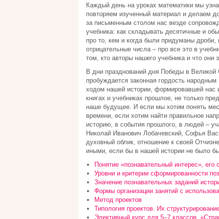
Каждый день на уроках математики мы узнаё
повторяем изученный материал и делаем до
за письменным столом нас везде сопровожд
учебника: как складывать десятичные и обык
про то, кем и когда были придуманы дроби,
отрицательные числа – про все это в учебни
том, кто авторы нашего учебника и что они 
В дни празднований дня Победы в Великой 
пробуждается законная гордость народным п
ходом нашей истории, формировавшей нас и
книгах и учебниках прошлое, не только пр
наше будущее. И если мы хотим понять мес
времени, если хотим найти правильное нап
историю, в события прошлого, в людей – уч
Николай Иванович Лобачевский, Софья Вас
духовный облик, отношение к своей Отчизне
иными, если бы в нашей истории не было бы
Понятие «познавательный интерес», его 
Уровни и критерии сформированности по
Значение познавательных заданий истор
Формы организации занятий с использов
Метод проектов
Типология проектов. Их структурировани
Элективный курс для 5–7 классов. «Стра