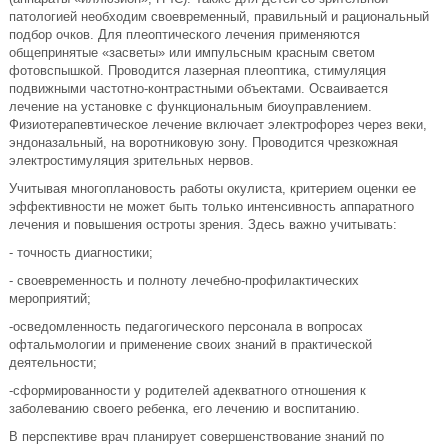
патологией необходим своевременный, правильный и рациональный
подбор очков. Для плеоптического лечения применяются
общепринятые «засветы» или импульсным красным светом
фотовспышкой. Проводится лазерная плеоптика, стимуляция
подвижными частотно-контрастными объектами. Осваивается
лечение на установке с функциональным биоуправлением.
Физиотерапевтическое лечение включает электрофорез через веки,
эндоназальный, на воротниковую зону. Проводится чрезкожная
электростимуляция зрительных нервов.
Учитывая многоплановость работы окулиста, критерием оценки ее
эффективности не может быть только интенсивность аппаратного
лечения и повышения остроты зрения. Здесь важно учитывать:
- точность диагностики;
- своевременность и полноту лечебно-профилактических
мероприятий;
-осведомленность педагогического персонала в вопросах
офтальмологии и применение своих знаний в практической
деятельности;
-сформированности у родителей адекватного отношения к
заболеванию своего ребенка, его лечению и воспитанию.
В перспективе врач планирует совершенствование знаний по