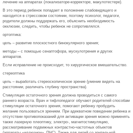
лечение на аппаратах (локализаторе-корректоре, макулотестере).
В это период ребенок попадает в положение слабовидящего и
находится в стрессовом состоянии, поэтому психолог, педагоги,
родители должны поддержать его, объяснить необходимость
окклюзии, следить, чтобы ребенок не сопротивлялся.
ортоптика:
цель – развитие плоскостного бинокулярного зрения;
методы – с помощью сенаптофора, мускулотрения и других
аппаратов.
Если исправление не происходит, то хирургическое вмешательство.
стереоптика
цель – выработать стереоскопическое зрение (умение видеть на
расстоянии, различать глубину пространства).
Стимуляция остаточного зрения должна проводиться с самого
раннего возраста. Врач и тифлопедагог обучают родителей способам
стимуляции остаточного зрения, помогают ребенку пробудить
желание пользоваться зрением. При адекватном поведении ребенка и
отсутствии противопоказаний для активации зрения можно применять
также лазерную плеоптику, электро-, магнитостимуляцию,
рассматривание подвижных контрастно-частотных объектов
(аппараты «иллюзион», ПЧС). Также для детей со зрительной