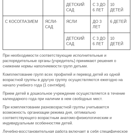
ДЕТСКИЙ
С 3 ДО
10
САД
6 ЛЕТ
ДЕТЕЙ
С КОСОГЛАЗИЕМ
ЯСЛИ-
ЯСЛИ
ДО 3
6 ДЕТЕЙ
САД
ЛЕТ
ДЕТСКИЙ
С 3 ДО
10
САД
6 ЛЕТ
ДЕТЕЙ
При необходимости соответствующие исполнительные и
распорядительные органы (учредитель) принимают решения о
снижении нормы наполняемости групп детьми.
Комплектование групп всех профилей и перевод детей из одной
возрастной группы в другую группу осуществляются ежегодно на
начало учебного года (1 сентября).
Прием детей в дошкольное учреждение осуществляется в течение
календарного года при наличии в нем свободных мест.
При комплектовании разновозрастной группы учитывается
возможность организации режима дня, оптимально
соответствующего возрастным анатомо-физиологическим и
индивидуальным особенностям детей.
Лечебно-восстановительная работа включает в себя специфическое