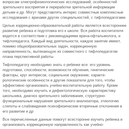
вопросам электрофизиологических исследований, особенностей
зрительного восприятия и переработки зрительной информации
детьми и др. Могут представлять интерес совместные комплексные
исследования с врачами других специальностей, с тифлопедагогами.
Целью коррекционно-образовательной работы является всестороннее
развитие ребенка и подготовка его к школе. Вся работа воспитателя
ведется в соответствии с рекомендациями врача-офтальмолога, и
тифлопедагога. Каждый вид деятельности, каждое занятие имеют,
помимо общеобразовательных задач, коррекционную
направленность, вытекающую из совместного с тифлопедагогом
плана перспективной работы.
Тифлопедагогу необходимо знать о ребенке все: его уровень
подготовки, способности, возможности обучения, генетические
факторы, круг интере­сов, социальное окружение, характе­
рологические особенности и другие по­казатели для того, чтобы
эффективно организовать учебно-воспитательную работу. Кроме
того, необходимо изу­чить и дефектологическую характеристику
школьника, диагноз зрительного заболевания, структурно-
функциональные нарушения зрительного ана­лизатора, этиологию
слепоты и слабовидения психофизические вторичные отклонения в
его развитии и др
Все перечисленные данные помогут всесторонне изучить ребенка и
органи­зовать коррекционную направлен­ность как учебно-