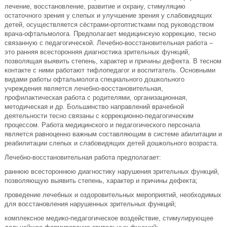
лечение, восстановление, развитие и охрану, стимуляцию
остаточного зрения у слепых и улучшение зрения у слабовидящих
детей, осуществляется сёстрами-ортоптистками под руководством
врача-офтальмолога. Предполагает медицинскую коррекцию, тесно
связанную с педагогической. Лечебно-восстановительная работа –
это ранняя всесторонняя диагностика зрительных функций,
позволящая выявить степень, характер и причины дефекта. В тесном
контакте с ними работают тифлопедагог и воспитатель. Основными
видами работы офтальмолога специального дошкольного
учреждения является лечебно-восстановительная,
профилактическая работа с родителями, организационная,
методическая и др. Большинство направлений врачебной
деятельности тесно связаны с коррекционно-педагогическим
процессом. Работа медицинского и педагогического персонала
является равноценно важным составляющим в системе абилитации и
реабилитации слепых и слабовидящих детей дошкольного возраста.
Лечебно-восстановительная работа предполагает:
раннюю всестороннюю диагностику нарушения зрительных функций,
позволяющую выявить степень, характер и причины дефекта;
проведение лечебных и оздоровительных мероприятий, необходимых
для восстановления нарушенных зрительных функций;
комплексное медико-педагогическое воздействие, стимулирующее