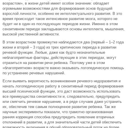
возрастом», в жизни детей имеет особое значение: обладает
огромными возможностями для формирования основ будущей
взрослой личности, особенно ее интеллектуального развития. В это
время происходит такое интенсивное развитие мозга, которого не
будет ни в один из последующих периодов жизни. Именно в этом
сензитивном периоде закладываются основы интеллекта, мышления,
высокой умственной активности.
В этом возрастном промежутке наблюдаются два (первый – 1–2 года
жизни и второй – 3 года) из трех критических периода в развитии
речевой функции. Любые, даже как будто незначительные
неблагоприятные факторы, действующие в этих периодах, могут
отразиться на развитии речи ребенка. Поэтому уже в этом
«благоприятном» возрасте важно оказывать логопедическую помощь
по устранению речевых нарушений.
Если выявить вероятность возникновения речевого недоразвития и
начать логопедическую работу в сензитивный период формирования
высшей психической функции, это даст возможность использовать
все преимущества сензитивности и, следовательно, предупредить
или смягчить речевое нарушение, а в ряде случаев даже устранить
их, обеспечив тем самым полноценное развитие ребенка. Так же
научные эксперименты показали, что грамотно организованная
ранняя коррекция способна предупредить появление вторичных
отклонений в развитии, а для значительной части детей обеспечить
возможность включения в общий образовательный поток на более