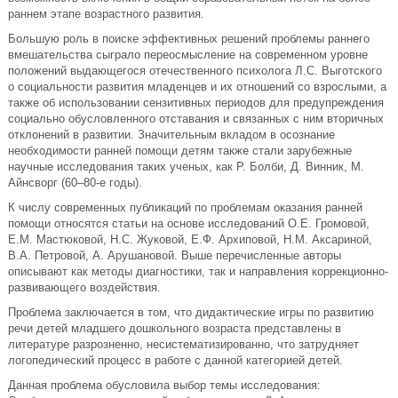
раннем этапе возрастного развития.
Большую роль в поиске эффективных решений проблемы раннего
вмешательства сыграло переосмысление на современном уровне
положений выдающегося отечественного психолога Л.С. Выготского
о социальности развития младенцев и их отношений со взрослыми, а
также об использовании сензитивных периодов для предупреждения
социально обусловленного отставания и связанных с ним вторичных
отклонений в развитии. Значительным вкладом в осознание
необходимости ранней помощи детям также стали зарубежные
научные исследования таких ученых, как Р. Болби, Д. Винник, М.
Айнсворг (60–80-е годы).
К числу современных публикаций по проблемам оказания ранней
помощи относятся статьи на основе исследований О.Е. Громовой,
Е.М. Мастюковой, Н.С. Жуковой, Е.Ф. Архиповой, Н.М. Аксариной,
В.А. Петровой, А. Арушановой. Выше перечисленные авторы
описывают как методы диагностики, так и направления коррекционно-
развивающего воздействия.
Проблема заключается в том, что дидактические игры по развитию
речи детей младшего дошкольного возраста представлены в
литературе разрозненно, несистематизированно, что затрудняет
логопедический процесс в работе с данной категорией детей.
Данная проблема обусловила выбор темы исследования: