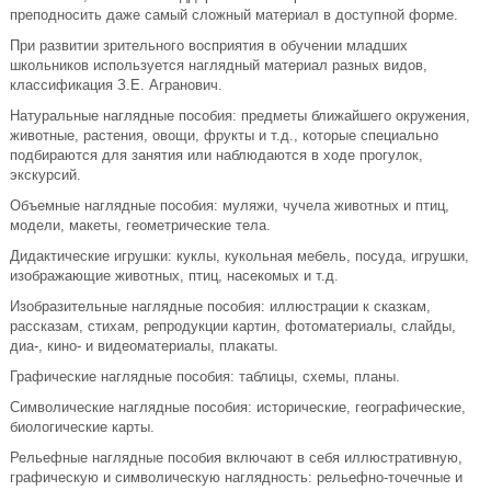
преподносить даже самый сложный материал в доступной форме.
При развитии зрительного восприятия в обучении младших
школьников используется наглядный материал разных видов,
классификация З.Е. Агранович.
Натуральные наглядные пособия: предметы ближайшего окружения,
животные, растения, овощи, фрукты и т.д., которые специально
подбираются для занятия или наблюдаются в ходе прогулок,
экскурсий.
Объемные наглядные пособия: муляжи, чучела животных и птиц,
модели, макеты, геометрические тела.
Дидактические игрушки: куклы, кукольная мебель, посуда, игрушки,
изображающие животных, птиц, насекомых и т.д.
Изобразительные наглядные пособия: иллюстрации к сказкам,
рассказам, стихам, репродукции картин, фотоматериалы, слайды,
диа-, кино- и видеоматериалы, плакаты.
Графические наглядные пособия: таблицы, схемы, планы.
Символические наглядные пособия: исторические, географические,
биологические карты.
Рельефные наглядные пособия включают в себя иллюстративную,
графическую и символическую наглядность: рельефно-точечные и