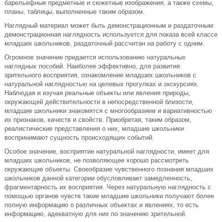
барельефные предметные и сюжетные изображения, а также схемы,
планы, таблицы, выполненные таким образом.
Наглядный материал может быть демонстрационным и раздаточным:
демонстрационная наглядность используется для показа всей классе
младших школьников, раздаточный рассчитан на работу с одним.
Огромное значение придается использованию натуральных
наглядных пособий. Наиболее эффективно, для развития
зрительного восприятия, ознакомление младших школьников с
натуральной наглядностью на целевых прогулках и экскурсиях.
Наблюдая и изучая реальные объекты или явления природы,
окружающей действительности в непосредственной близости,
младшие школьники знакомятся с многообразием и вариативностью
их признаков, качеств и свойств. Приобретая, таким образом,
реалистические представления о них, младшие школьники
воспринимают сущность происходящих событий.
Особое значение, восприятие натуральной наглядности, имеет для
младших школьников, не позволяющее хорошо рассмотреть
окружающие объекты. Своеобразие чувственного познания младших
школьников данной категории обусловливает замедленность,
фрагментарность их восприятия. Через натуральную наглядность с
помощью органов чувств такие младшие школьники получают более
полную информацию о различных объектах и явлениях, то есть
информацию, адекватную для них по значению зрительной.