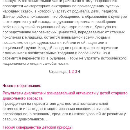
сказку». В заключительной части работы по этому направлению
проводится «литературная викторина» по произведениям русских
народных сказок, в которой участвуют родители, дети, педагоги.
Данная работа показывает, что обращенность образования к культуре
– это один из путей выхода из духовного кризиса и приобщение
ребенка к русской национальной культуре в семье. Культура как
сосредоточение человеческих ценностей, передаваемых от старших
поколений к младшим, остается понимаемой всеми людьми
независимо от принадлежности к той или иной нации или к
социальной группе. Каждый народ не просто хранит исторически
сложившиеся воспитательные традиции и особенности, но и
стремится перенести их в будущее, чтобы не утратить исторического
национального лица и самобытности.
Страницы:
1
2
3
4
Нюансы образования:
Результаты диагностики познавательной активности у детей старшего
дошкольного возраста
Проведенная на первом этапе диагностика познавательной
активности и наглядного моделирования позволила выявить
преобладание, в основном, среднего и низкого уровней их развития у
старших дошкольников. ...
Теория совершенства детской природы