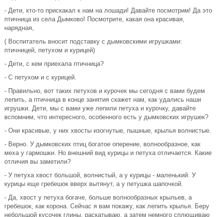
- Дети, кто-то прискакал к нам на лошади! Давайте посмотрим! Да это
птичница из села Дымково! Посмотрите, какая она красивая,
нарядная,
( Воспитатель вносит подставку с дымковскими игрушками:
птичницей, петухом и курицей)
- Дети, с кем приехала птичница?
- С петухом и с курицей.
- Правильно, вот таких петухов и курочек мы сегодня с вами будем
лепить, а птичница в конце занятия скажет нам, как удались наши
игрушки. Дети, мы с вами уже лепили петуха и курочку, давайте
вспомним, что интересного, особенного есть у дымковских игрушек?
- Они красивые, у них хвосты изогнутые, пышные, крылья волнистые.
- Верно. У дымковских птиц богатое оперение, волнообразное, как
меха у гармошки. Но внешний вид курицы и петуха отличается. Какие
отличия вы заметили?
- У петуха хвост большой, волнистый, а у курицы - маленький. У
курицы еще гребешок вверх вытянут, а у петушка шапочкой.
- Да, хвост у петуха богаче, больше волнообразных крыльев, а
гребешок, как корона. Сейчас я вам покажу, как лепить крылья. Беру
небольшой кусочек глины, раскатываю, а затем немного сплющиваю