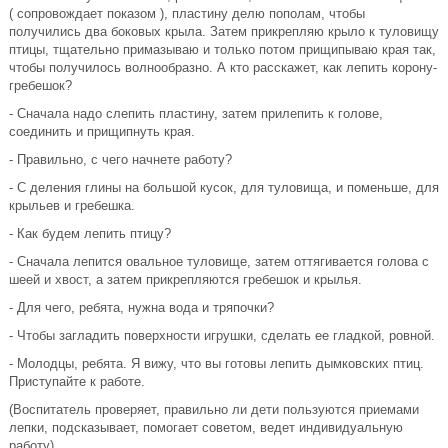
( сопровождает показом ), пластину делю пополам, чтобы
получились два боковых крыла. Затем прикрепляю крыло к туловищу
птицы, тщательно примазываю и только потом прищипываю края так,
чтобы получилось волнообразно. А кто расскажет, как лепить корону-
гребешок?
- Сначала надо слепить пластину, затем прилепить к голове,
соединить и прищипнуть края.
- Правильно, с чего начнете работу?
- С деления глины на большой кусок, для туловища, и поменьше, для
крыльев и гребешка.
- Как будем лепить птицу?
- Сначала лепится овальное туловище, затем оттягивается голова с
шеей и хвост, а затем прикрепляются гребешок и крылья.
- Для чего, ребята, нужна вода и тряпочки?
- Чтобы загладить поверхности игрушки, сделать ее гладкой, ровной.
- Молодцы, ребята. Я вижу, что вы готовы лепить дымковских птиц.
Приступайте к работе.
(Воспитатель проверяет, правильно ли дети пользуются приемами
лепки, подсказывает, помогает советом, ведет индивидуальную
работу).