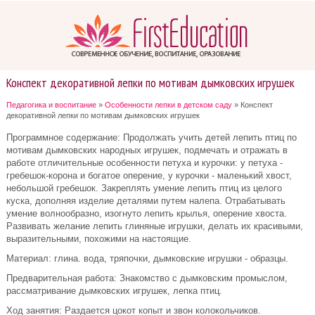
Конспект декоративной лепки по мотивам дымковских игрушек
Педагогика и воспитание
»
Особенности лепки в детском саду
» Конспект
декоративной лепки по мотивам дымковских игрушек
Программное содержание: Продолжать учить детей лепить птиц по
мотивам дымковских народных игрушек, подмечать и отражать в
работе отличительные особенности петуха и курочки: у петуха -
гребешок-корона и богатое оперение, у курочки - маленький хвост,
небольшой гребешок. Закреплять умение лепить птиц из целого
куска, дополняя изделие деталями путем налепа. Отрабатывать
умение волнообразно, изогнуто лепить крылья, оперение хвоста.
Развивать желание лепить глиняные игрушки, делать их красивыми,
выразительными, похожими на настоящие.
Материал: глина. вода, тряпочки, дымковские игрушки - образцы.
Предварительная работа: Знакомство с дымковским промыслом,
рассматривание дымковских игрушек, лепка птиц.
Ход занятия: Раздается цокот копыт и звон колокольчиков.