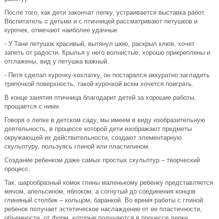
После того, как дети закончат лепку, устраивается выставка работ.
Воспитатель с детьми и с птичницей рассматривают петушков и
курочек, отмечают наиболее удачные
- У Тани петушок красивый, вытянул шею, раскрыл клюв, хочет
запеть от радости. Крылья у него волнистые, хорошо прикреплены и
отглажены, вид у петушка важный.
- Петя сделал курочку-хохлатку, он постарался аккуратно загладить
тряпочкой поверхность, такой курочкой всем хочется поиграть.
В конце занятия птичница благодарит детей за хорошие работы,
прощается с ними.
Говоря о лепке в детском саду, мы имеем в виду изобразительную
деятельность, в процессе которой дети изображают предметы
окружающей их действительности, создают элементарную
скульптуру, пользуясь глиной или пластилином.
Создание ребенком даже самых простых скульптур – творческий
процесс.
Так, шарообразный комок глины маленькому ребенку представляется
мячом, апельсином, яблоком, а согнутый до соединения концов
глиняный столбик – кольцом, баранкой. Во время работы с глиной
ребенок получает эстетическое наслаждение от ее пластичности,
объемности, от форм, которые получаются в процессе лепки.